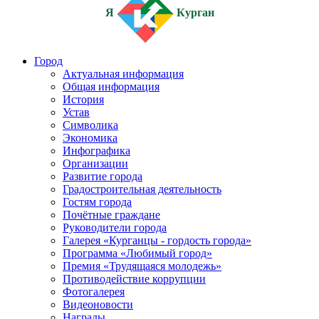
Я
Курган
Город
Актуальная информация
Общая информация
История
Устав
Символика
Экономика
Инфографика
Организации
Развитие города
Градостроительная деятельность
Гостям города
Почётные граждане
Руководители города
Галерея «Курганцы - гордость города»
Программа «Любимый город»
Премия «Трудящаяся молодежь»
Противодействие коррупции
Фотогалерея
Видеоновости
Награды