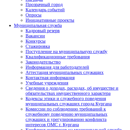
Прозрачный город
Календарь событий
Опросы
Инициативные проекты
Муниципальная служба
Кадровый резерв
Вакансии
Конкурсы
Стажировка
Поступление на муниципальную службу
Квалификационные требования
Законодательство
Информация для работодателей
Аттестация муниципальных служащих
Контактная информация
Учебные учреждения
Сведения о доходах, расходах, об имуществе и
обязательствах имущественного характера
Кодексы этики и служебного поведения
муниципальных служащих города Кургана
Комиссии по соблюдению требований к
служебному поведению муниципальных
служащих и урегулированию конфликта
интересов ОМС г. Кургана
Конфликт интересов на муниципальной службе