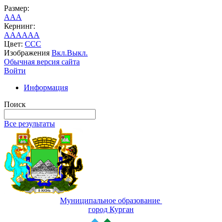
Размер:
A
A
A
Кернинг:
AA
AA
AA
Цвет:
C
C
C
Изображения
Вкл.
Выкл.
Обычная версия сайта
Войти
Информация
Поиск
Все результаты
Муниципальное образование
город Курган