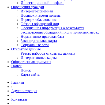
Инвестиционный профиль
Обращения граждан
Интернет-приемная
Порядок и время приема
Порядок обжалования
Обзоры обращений лиц
Обобщенная информация о результатах
рассмотрения обращений лиц и принятых мерах
Нормативно-правовая база
Законодательная карта
Социальные сети
Открытые данные
Реестр наборов открытых данных
Интерактивные карты
Общественная приемная
Поиск
Поиск
Карта сайта
Главная
›
Администрация
›
Контакты
›