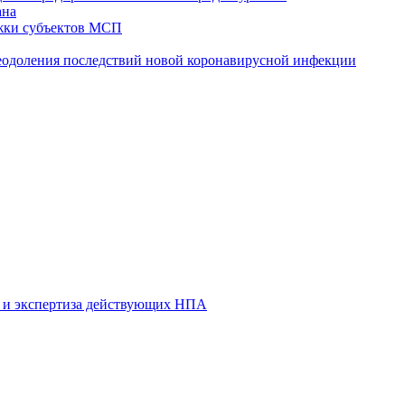
ана
жки субъектов МСП
реодоления последствий новой коронавирусной инфекции
 и экспертиза действующих НПА