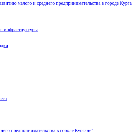
звитию малого и среднего предпринимательства в городе Курга
ов инфраструктуры
адки
неса
него предпринимательства в городе Кургане"