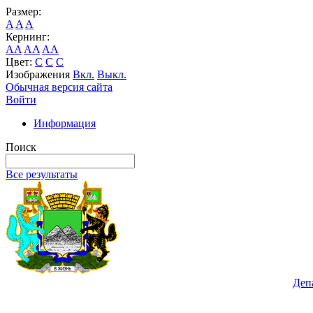
Размер:
A
A
A
Кернинг:
AA
AA
AA
Цвет:
C
C
C
Изображения
Вкл.
Выкл.
Обычная версия сайта
Войти
Информация
Поиск
Все результаты
Деп