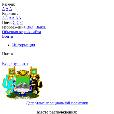
Размер:
A
A
A
Кернинг:
AA
AA
AA
Цвет:
C
C
C
Изображения
Вкл.
Выкл.
Обычная версия сайта
Войти
Информация
Поиск
Все результаты
Департамент социальной политики
Место расположения: