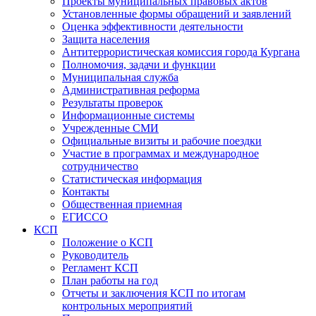
Проекты муниципальных правовых актов
Установленные формы обращений и заявлений
Оценка эффективности деятельности
Защита населения
Антитеррористическая комиссия города Кургана
Полномочия, задачи и функции
Муниципальная служба
Административная реформа
Результаты проверок
Информационные системы
Учрежденные СМИ
Официальные визиты и рабочие поездки
Участие в программах и международное
сотрудничество
Статистическая информация
Контакты
Общественная приемная
ЕГИССО
КСП
Положение о КСП
Руководитель
Регламент КСП
План работы на год
Отчеты и заключения КСП по итогам
контрольных мероприятий