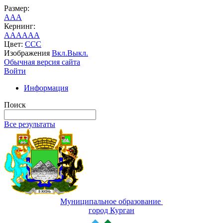
Размер:
A
A
A
Кернинг:
AA
AA
AA
Цвет:
C
C
C
Изображения
Вкл.
Выкл.
Обычная версия сайта
Войти
Информация
Поиск
Все результаты
Муниципальное образование
город Курган