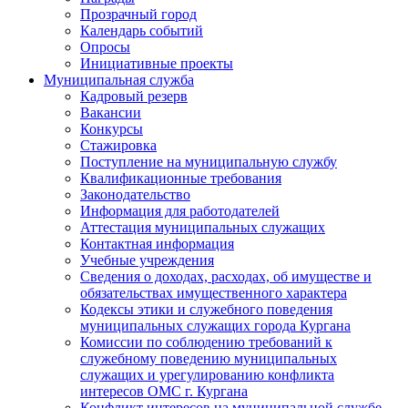
Прозрачный город
Календарь событий
Опросы
Инициативные проекты
Муниципальная служба
Кадровый резерв
Вакансии
Конкурсы
Стажировка
Поступление на муниципальную службу
Квалификационные требования
Законодательство
Информация для работодателей
Аттестация муниципальных служащих
Контактная информация
Учебные учреждения
Сведения о доходах, расходах, об имуществе и
обязательствах имущественного характера
Кодексы этики и служебного поведения
муниципальных служащих города Кургана
Комиссии по соблюдению требований к
служебному поведению муниципальных
служащих и урегулированию конфликта
интересов ОМС г. Кургана
Конфликт интересов на муниципальной службе