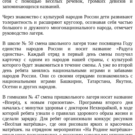
себя с помощью весёлых речевок, громких девизов и
запоминающихся названий.
Через знакомство с культурой народов России дети развивают
толерантность и расширяют кругозор, осознавая себя частью
большого и дружного многонационального народа, отмечает
руководство лагеря.
В школе № 50 смена школьного лагеря тоже посвящена Году
единства народов России и носит название «Радуга
единства». Каждый отряд в первый день смены получил
карточку с одним из народов нашей страны, с культурой
которого будет знакомиться в течение смены. А уже во второй
день ребята занялись национальными играми и забавами
народов России. Они со своими отрядами познакомились с
национальными играми Башкирии, Татарстана, Якутии,
Осетии и других народов.
В гимназии № 47 смена пришкольного лагеря носит название
«Вперёд, к новым горизонтам». Программа второго дня
началась с минутки здоровья с доктором Нехворайкой, в ходе
которой ребята узнали о правилах здорового образа жизни и
сделали зарядку. Для ребят организовали конкурс рисунков
«Весёлая матрёшка», где они рисовали ярких и красочных
матрёшек. на отрядном мероприятии «На Родине матрёшки»
школьники познакомились с русскими народными игрушками