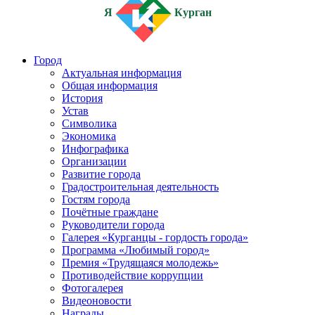
Я
Курган
Город
Актуальная информация
Общая информация
История
Устав
Символика
Экономика
Инфографика
Организации
Развитие города
Градостроительная деятельность
Гостям города
Почётные граждане
Руководители города
Галерея «Курганцы - гордость города»
Программа «Любимый город»
Премия «Трудящаяся молодежь»
Противодействие коррупции
Фотогалерея
Видеоновости
Награды