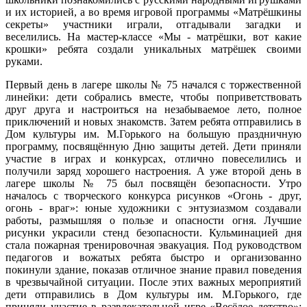
и их историей, а во время игровой программы «Матрёшкины
секреты» участники играли, отгадывали загадки и
веселились. На мастер-классе «Мы - матрёшки, вот какие
крошки» ребята создали уникальных матрёшек своими
руками.
Первый день в лагере школы № 75 начался с торжественной
линейки: дети собрались вместе, чтобы поприветствовать
друг друга и настроиться на незабываемое лето, полное
приключений и новых знакомств. Затем ребята отправились в
Дом культуры им. М.Горького на большую праздничную
программу, посвящённую Дню защиты детей. Дети приняли
участие в играх и конкурсах, отлично повеселились и
получили заряд хорошего настроения. А уже второй день в
лагере школы № 75 был посвящён безопасности. Утро
началось с творческого конкурса рисунков «Огонь - друг,
огонь - враг»: юные художники с энтузиазмом создавали
работы, размышляя о пользе и опасности огня. Лучшие
рисунки украсили стенд безопасности. Кульминацией дня
стала пожарная тренировочная эвакуация. Под руководством
педагогов и вожатых ребята быстро и организованно
покинули здание, показав отличное знание правил поведения
в чрезвычайной ситуации. После этих важных мероприятий
дети отправились в Дом культуры им. М.Горького, где
приняли участие в развлекательной игре «Весёлое детство»: