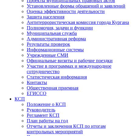
Проекты муниципальных правовых актов
Установленные формы обращений и заявлений
Оценка эффективности деятельности
Защита населения
Антитеррористическая комиссия города Кургана
Полномочия, задачи и функции
Муниципальная служба
Административная реформа
Результаты проверок
Информационные системы
Учрежденные СМИ
Официальные визиты и рабочие поездки
Участие в программах и международное
сотрудничество
Статистическая информация
Контакты
Общественная приемная
ЕГИССО
КСП
Положение о КСП
Руководитель
Регламент КСП
План работы на год
Отчеты и заключения КСП по итогам
контрольных мероприятий