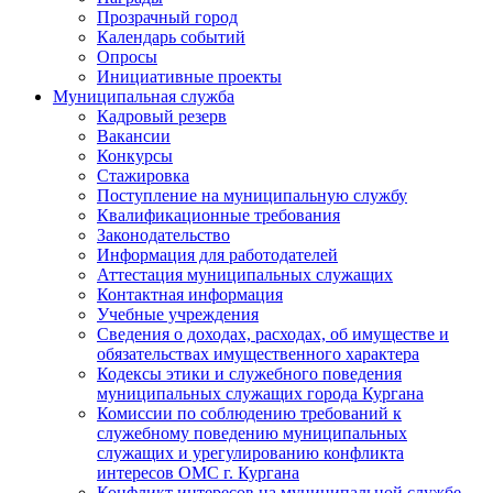
Прозрачный город
Календарь событий
Опросы
Инициативные проекты
Муниципальная служба
Кадровый резерв
Вакансии
Конкурсы
Стажировка
Поступление на муниципальную службу
Квалификационные требования
Законодательство
Информация для работодателей
Аттестация муниципальных служащих
Контактная информация
Учебные учреждения
Сведения о доходах, расходах, об имуществе и
обязательствах имущественного характера
Кодексы этики и служебного поведения
муниципальных служащих города Кургана
Комиссии по соблюдению требований к
служебному поведению муниципальных
служащих и урегулированию конфликта
интересов ОМС г. Кургана
Конфликт интересов на муниципальной службе