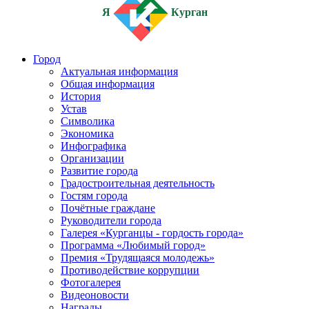
Я
Курган
Город
Актуальная информация
Общая информация
История
Устав
Символика
Экономика
Инфографика
Организации
Развитие города
Градостроительная деятельность
Гостям города
Почётные граждане
Руководители города
Галерея «Курганцы - гордость города»
Программа «Любимый город»
Премия «Трудящаяся молодежь»
Противодействие коррупции
Фотогалерея
Видеоновости
Награды