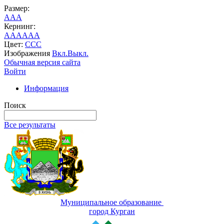
Размер:
A
A
A
Кернинг:
AA
AA
AA
Цвет:
C
C
C
Изображения
Вкл.
Выкл.
Обычная версия сайта
Войти
Информация
Поиск
Все результаты
Муниципальное образование
город Курган