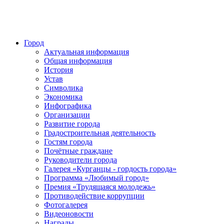
Город
Актуальная информация
Общая информация
История
Устав
Символика
Экономика
Инфографика
Организации
Развитие города
Градостроительная деятельность
Гостям города
Почётные граждане
Руководители города
Галерея «Курганцы - гордость города»
Программа «Любимый город»
Премия «Трудящаяся молодежь»
Противодействие коррупции
Фотогалерея
Видеоновости
Награды