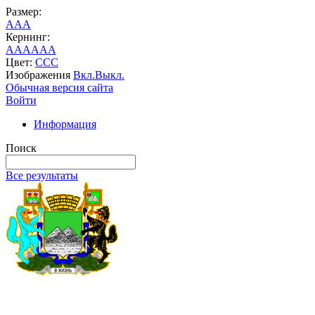
Размер:
A
A
A
Кернинг:
AA
AA
AA
Цвет:
C
C
C
Изображения
Вкл.
Выкл.
Обычная версия сайта
Войти
Информация
Поиск
Все результаты