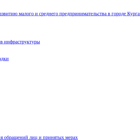
звитию малого и среднего предпринимательства в городе Курга
ов инфраструктуры
адки
ия обращений лиц и принятых мерах