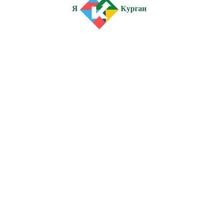
Я
Курган