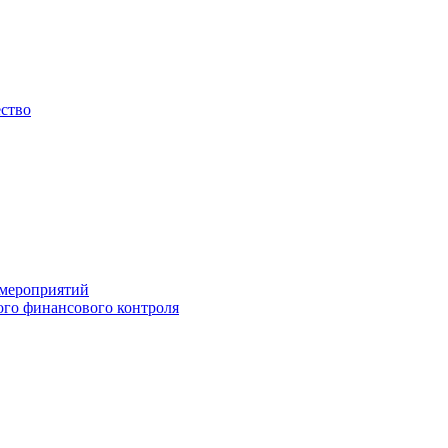
ество
 мероприятий
го финансового контроля