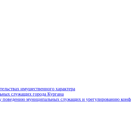
ательствах имущественного характера
ьных служащих города Кургана
у поведению муниципальных служащих и урегулированию конфл