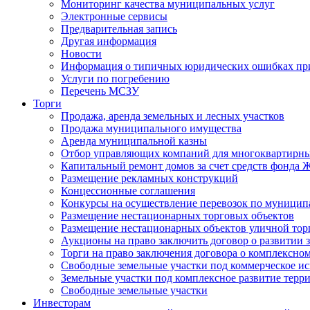
Мониторинг качества муниципальных услуг
Электронные сервисы
Предварительная запись
Другая информация
Новости
Информация о типичных юридических ошибках при
Услуги по погребению
Перечень МСЗУ
Торги
Продажа, аренда земельных и лесных участков
Продажа муниципального имущества
Аренда муниципальной казны
Отбор управляющих компаний для многоквартирн
Капитальный ремонт домов за счет средств фонда
Размещение рекламных конструкций
Концессионные соглашения
Конкурсы на осуществление перевозок по муници
Размещение нестационарных торговых объектов
Размещение нестационарных объектов уличной тор
Аукционы на право заключить договор о развитии 
Торги на право заключения договора о комплексно
Свободные земельные участки под коммерческое и
Земельные участки под комплексное развитие терр
Свободные земельные участки
Инвесторам