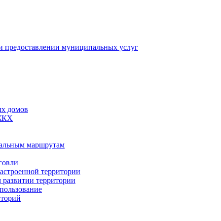
 предоставлении муниципальных услуг
ых домов
 ЖКХ
пальным маршрутам
говли
застроенной территории
м развитии территории
спользование
иторий