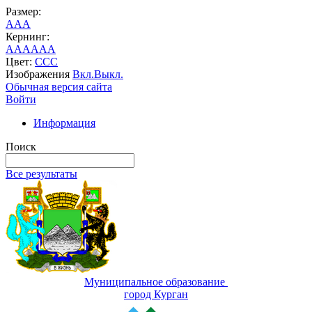
Размер:
A
A
A
Кернинг:
AA
AA
AA
Цвет:
C
C
C
Изображения
Вкл.
Выкл.
Обычная версия сайта
Войти
Информация
Поиск
Все результаты
Муниципальное образование
город Курган