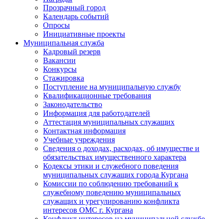
Прозрачный город
Календарь событий
Опросы
Инициативные проекты
Муниципальная служба
Кадровый резерв
Вакансии
Конкурсы
Стажировка
Поступление на муниципальную службу
Квалификационные требования
Законодательство
Информация для работодателей
Аттестация муниципальных служащих
Контактная информация
Учебные учреждения
Сведения о доходах, расходах, об имуществе и
обязательствах имущественного характера
Кодексы этики и служебного поведения
муниципальных служащих города Кургана
Комиссии по соблюдению требований к
служебному поведению муниципальных
служащих и урегулированию конфликта
интересов ОМС г. Кургана
Конфликт интересов на муниципальной службе