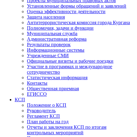
Проекты муниципальных правовых актов
Установленные формы обращений и заявлений
Оценка эффективности деятельности
Защита населения
Антитеррористическая комиссия города Кургана
Полномочия, задачи и функции
Муниципальная служба
Административная реформа
Результаты проверок
Информационные системы
Учрежденные СМИ
Официальные визиты и рабочие поездки
Участие в программах и международное
сотрудничество
Статистическая информация
Контакты
Общественная приемная
ЕГИССО
КСП
Положение о КСП
Руководитель
Регламент КСП
План работы на год
Отчеты и заключения КСП по итогам
контрольных мероприятий