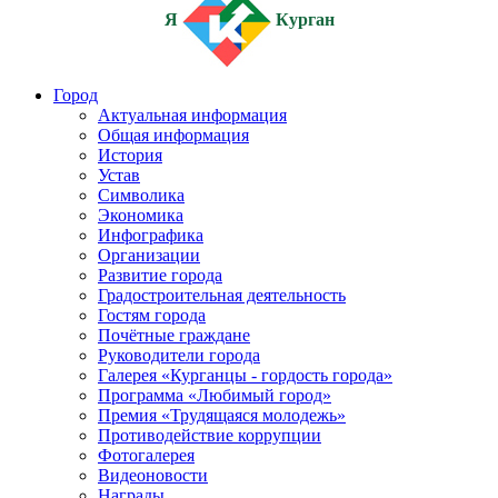
Я
Курган
Город
Актуальная информация
Общая информация
История
Устав
Символика
Экономика
Инфографика
Организации
Развитие города
Градостроительная деятельность
Гостям города
Почётные граждане
Руководители города
Галерея «Курганцы - гордость города»
Программа «Любимый город»
Премия «Трудящаяся молодежь»
Противодействие коррупции
Фотогалерея
Видеоновости
Награды