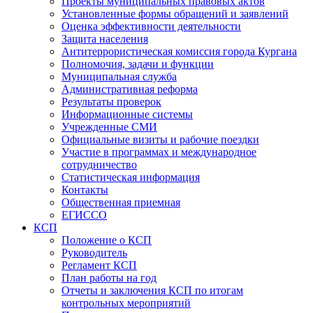
Проекты муниципальных правовых актов
Установленные формы обращений и заявлений
Оценка эффективности деятельности
Защита населения
Антитеррористическая комиссия города Кургана
Полномочия, задачи и функции
Муниципальная служба
Административная реформа
Результаты проверок
Информационные системы
Учрежденные СМИ
Официальные визиты и рабочие поездки
Участие в программах и международное
сотрудничество
Статистическая информация
Контакты
Общественная приемная
ЕГИССО
КСП
Положение о КСП
Руководитель
Регламент КСП
План работы на год
Отчеты и заключения КСП по итогам
контрольных мероприятий