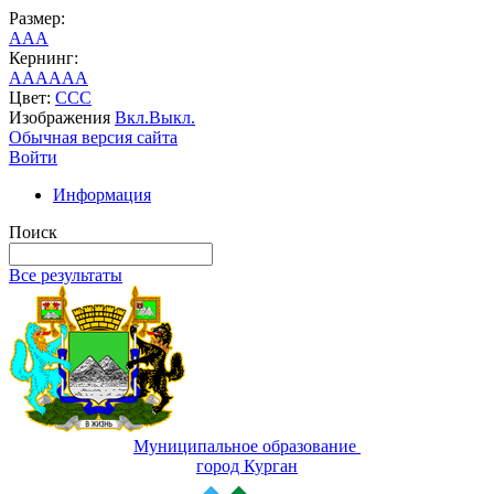
Размер:
A
A
A
Кернинг:
AA
AA
AA
Цвет:
C
C
C
Изображения
Вкл.
Выкл.
Обычная версия сайта
Войти
Информация
Поиск
Все результаты
Муниципальное образование
город Курган