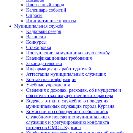
Прозрачный город
Календарь событий
Опросы
Инициативные проекты
Муниципальная служба
Кадровый резерв
Вакансии
Конкурсы
Стажировка
Поступление на муниципальную службу
Квалификационные требования
Законодательство
Информация для работодателей
Аттестация муниципальных служащих
Контактная информация
Учебные учреждения
Сведения о доходах, расходах, об имуществе и
обязательствах имущественного характера
Кодексы этики и служебного поведения
муниципальных служащих города Кургана
Комиссии по соблюдению требований к
служебному поведению муниципальных
служащих и урегулированию конфликта
интересов ОМС г. Кургана
Конфликт интересов на муниципальной службе