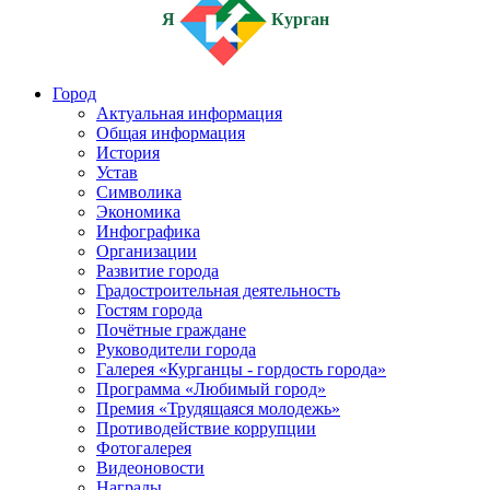
Я
Курган
Город
Актуальная информация
Общая информация
История
Устав
Символика
Экономика
Инфографика
Организации
Развитие города
Градостроительная деятельность
Гостям города
Почётные граждане
Руководители города
Галерея «Курганцы - гордость города»
Программа «Любимый город»
Премия «Трудящаяся молодежь»
Противодействие коррупции
Фотогалерея
Видеоновости
Награды