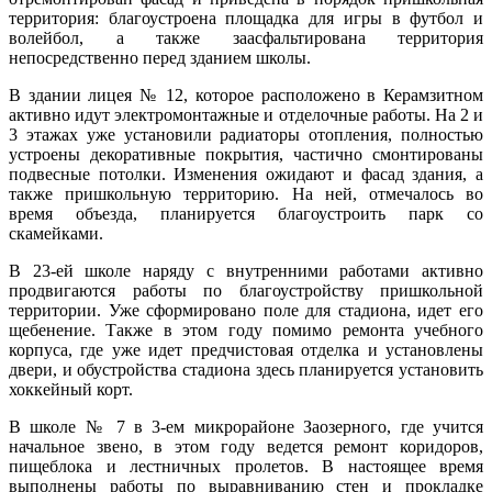
территория: благоустроена площадка для игры в футбол и
волейбол, а также заасфальтирована территория
непосредственно перед зданием школы.
В здании лицея № 12, которое расположено в Керамзитном
активно идут электромонтажные и отделочные работы. На 2 и
3 этажах уже установили радиаторы отопления, полностью
устроены декоративные покрытия, частично смонтированы
подвесные потолки. Изменения ожидают и фасад здания, а
также пришкольную территорию. На ней, отмечалось во
время объезда, планируется благоустроить парк со
скамейками.
В 23-ей школе наряду с внутренними работами активно
продвигаются работы по благоустройству пришкольной
территории. Уже сформировано поле для стадиона, идет его
щебенение. Также в этом году помимо ремонта учебного
корпуса, где уже идет предчистовая отделка и установлены
двери, и обустройства стадиона здесь планируется установить
хоккейный корт.
В школе № 7 в 3-ем микрорайоне Заозерного, где учится
начальное звено, в этом году ведется ремонт коридоров,
пищеблока и лестничных пролетов. В настоящее время
выполнены работы по выравниванию стен и прокладке