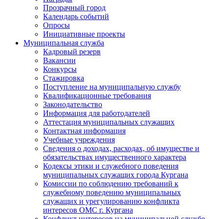
Прозрачный город
Календарь событий
Опросы
Инициативные проекты
Муниципальная служба
Кадровый резерв
Вакансии
Конкурсы
Стажировка
Поступление на муниципальную службу
Квалификационные требования
Законодательство
Информация для работодателей
Аттестация муниципальных служащих
Контактная информация
Учебные учреждения
Сведения о доходах, расходах, об имуществе и
обязательствах имущественного характера
Кодексы этики и служебного поведения
муниципальных служащих города Кургана
Комиссии по соблюдению требований к
служебному поведению муниципальных
служащих и урегулированию конфликта
интересов ОМС г. Кургана
Конфликт интересов на муниципальной службе