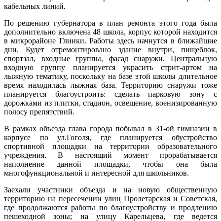
кабельных линий.
По решению губернатора в план ремонта этого года была
дополнительно включена 48 школа, корпус которой находится
в микрорайоне Глинки. Работы здесь начнутся в ближайшие
дни. Будет отремонтировано здание внутри, пищеблок,
спортзал, входные группы, фасад снаружи. Центральную
входную группу планируется украсить стрит-артом на
лыжную тематику, поскольку на базе этой школы длительное
время находилась лыжная база. Территорию снаружи тоже
планируется благоустроить: сделать парковую зону с
дорожками из плитки, стадион, освещение, военизированную
полосу препятствий.
В рамках объезда глава города побывал в 31-ой гимназии в
корпусе по ул.Гоголя, где планируется обустройство
спортивной площадки на территории образовательного
учреждения. В настоящий момент прорабатывается
наполнение данной площадки, чтобы она была
многофункциональной и интересной для школьников.
Заехали участники объезда и на новую общественную
территорию на пересечении улиц Пролетарская и Советская,
где продолжаются работы по благоустройству и продлению
пешеходной зоны; на улицу Карельцева, где ведется