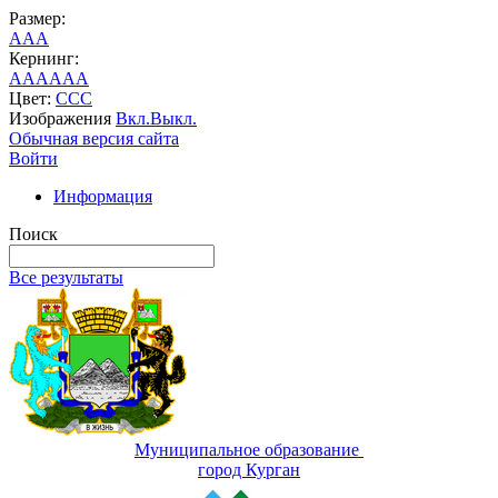
Размер:
A
A
A
Кернинг:
AA
AA
AA
Цвет:
C
C
C
Изображения
Вкл.
Выкл.
Обычная версия сайта
Войти
Информация
Поиск
Все результаты
Муниципальное образование
город Курган