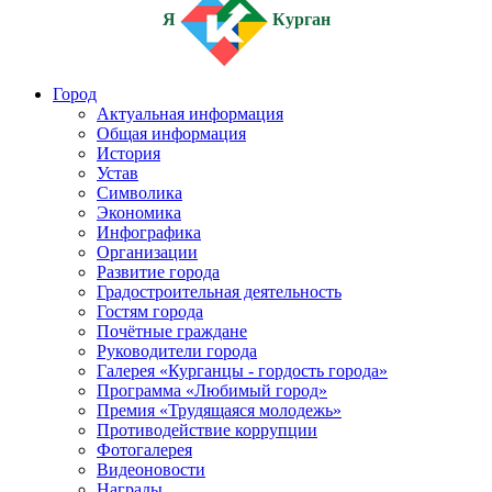
Я
Курган
Город
Актуальная информация
Общая информация
История
Устав
Символика
Экономика
Инфографика
Организации
Развитие города
Градостроительная деятельность
Гостям города
Почётные граждане
Руководители города
Галерея «Курганцы - гордость города»
Программа «Любимый город»
Премия «Трудящаяся молодежь»
Противодействие коррупции
Фотогалерея
Видеоновости
Награды