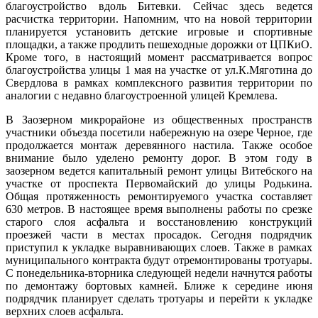
благоустройство вдоль Битевки. Сейчас здесь ведется
расчистка территории. Напомним, что на новой территории
планируется установить детские игровые и спортивные
площадки, а также продлить пешеходные дорожки от ЦПКиО.
Кроме того, в настоящий момент рассматривается вопрос
благоустройства улицы 1 мая на участке от ул.К.Мяготина до
Свердлова в рамках комплексного развития территории по
аналогии с недавно благоустроенной улицей Кремлева.
В Заозерном микрорайоне из общественных пространств
участники объезда посетили набережную на озере Черное, где
продолжается монтаж деревянного настила. Также особое
внимание было уделено ремонту дорог. В этом году в
заозерном ведется капитальный ремонт улицы Витебского на
участке от проспекта Первомайский до улицы Родькина.
Общая протяженность ремонтируемого участка составляет
630 метров. В настоящее время выполнены работы по срезке
старого слоя асфальта и восстановлению конструкций
проезжей части в местах просадок. Сегодня подрядчик
приступил к укладке выравнивающих слоев. Также в рамках
муниципального контракта будут отремонтированы тротуары.
С понедельника-вторника следующей недели начнутся работы
по демонтажу бортовых камней. Ближе к середине июня
подрядчик планирует сделать тротуары и перейти к укладке
верхних слоев асфальта.