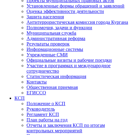
Проекты муниципальных правовых актов
Установленные формы обращений и заявлений
Оценка эффективности деятельности
Защита населения
Антитеррористическая комиссия города Кургана
Полномочия, задачи и функции
Муниципальная служба
Административная реформа
Результаты проверок
Информационные системы
Учрежденные СМИ
Официальные визиты и рабочие поездки
Участие в программах и международное
сотрудничество
Статистическая информация
Контакты
Общественная приемная
ЕГИССО
КСП
Положение о КСП
Руководитель
Регламент КСП
План работы на год
Отчеты и заключения КСП по итогам
контрольных мероприятий