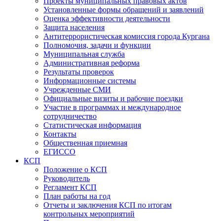
Проекты муниципальных правовых актов
Установленные формы обращений и заявлений
Оценка эффективности деятельности
Защита населения
Антитеррористическая комиссия города Кургана
Полномочия, задачи и функции
Муниципальная служба
Административная реформа
Результаты проверок
Информационные системы
Учрежденные СМИ
Официальные визиты и рабочие поездки
Участие в программах и международное
сотрудничество
Статистическая информация
Контакты
Общественная приемная
ЕГИССО
КСП
Положение о КСП
Руководитель
Регламент КСП
План работы на год
Отчеты и заключения КСП по итогам
контрольных мероприятий