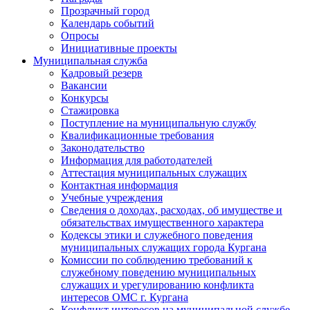
Прозрачный город
Календарь событий
Опросы
Инициативные проекты
Муниципальная служба
Кадровый резерв
Вакансии
Конкурсы
Стажировка
Поступление на муниципальную службу
Квалификационные требования
Законодательство
Информация для работодателей
Аттестация муниципальных служащих
Контактная информация
Учебные учреждения
Сведения о доходах, расходах, об имуществе и
обязательствах имущественного характера
Кодексы этики и служебного поведения
муниципальных служащих города Кургана
Комиссии по соблюдению требований к
служебному поведению муниципальных
служащих и урегулированию конфликта
интересов ОМС г. Кургана
Конфликт интересов на муниципальной службе