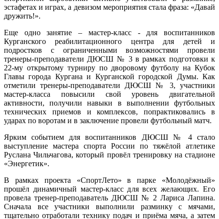
эстафетах и играх, а девизом мероприятия стала фраза: «Давай
дружить!».
Еще одно занятие – мастер-класс - для воспитанников
Курганского реабилитационного центра для детей и
подростков с ограниченными возможностями провели
тренеры-преподаватели ДЮСШ № 3 в рамках подготовки к
22-му открытому турниру по дворовому футболу на Кубок
Главы города Кургана и Курганской городской Думы. Как
отметили тренеры-преподаватели ДЮСШ № 3, участники
мастер-класса повысили свой уровень двигательной
активности, получили навыки в выполнении футбольных
технических приемов и комплексов, попрактиковались в
ударах по воротам и в заключение провели футбольный матч.
Ярким событием для воспитанников ДЮСШ № 4 стало
выступление мастера спорта России по тяжёлой атлетике
Руслана Чильчагова, который провёл тренировку на стадионе
«Энергетик».
В рамках проекта «СпортЛето» в парке «Молодёжный»
прошёл динамичный мастер‑класс для всех желающих. Его
провела тренер‑преподаватель ДЮСШ № 2 Лариса Лапина.
Сначала все участники выполнили разминку с мячами,
тщательно отработали технику подач и приёма мяча, а затем