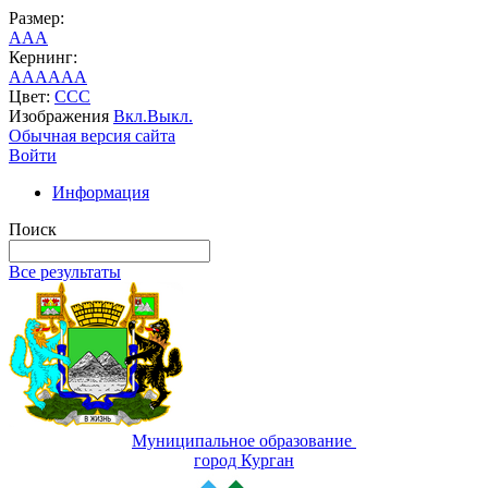
Размер:
A
A
A
Кернинг:
AA
AA
AA
Цвет:
C
C
C
Изображения
Вкл.
Выкл.
Обычная версия сайта
Войти
Информация
Поиск
Все результаты
Муниципальное образование
город Курган