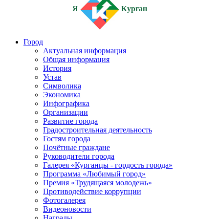
Я
Курган
Город
Актуальная информация
Общая информация
История
Устав
Символика
Экономика
Инфографика
Организации
Развитие города
Градостроительная деятельность
Гостям города
Почётные граждане
Руководители города
Галерея «Курганцы - гордость города»
Программа «Любимый город»
Премия «Трудящаяся молодежь»
Противодействие коррупции
Фотогалерея
Видеоновости
Награды