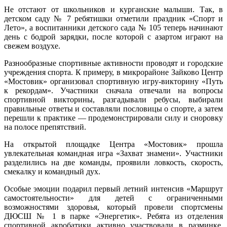
Не отстают от школьников и курганские малыши. Так, в
детском саду № 7 ребятишки отметили праздник «Спорт и
Лето», а воспитанники детского сада № 105 теперь начинают
день с бодрой зарядки, после которой с азартом играют на
свежем воздухе.
Разнообразные спортивные активности проводят и городские
учреждения спорта. К примеру, в микрорайоне Зайково Центр
«Мостовик» организовал спортивную игру‑викторину «Путь
к рекордам». Участники сначала отвечали на вопросы
спортивной викторины, разгадывали ребусы, выбирали
правильные ответы и составляли пословицы о спорте, а затем
перешли к практике — продемонстрировали силу и сноровку
на полосе препятствий.
На открытой площадке Центра «Мостовик» прошла
увлекательная командная игра «Захват знамени». Участники
разделились на две команды, проявили ловкость, скорость,
смекалку и командный дух.
Особые эмоции подарил первый летний интенсив «Маршрут
самостоятельности» для детей с ограниченными
возможностями здоровья, который провели спортсмены
ДЮСШ № 1 в парке «Энергетик». Ребята из отделения
спортивной акробатики активно участвовали в разминке,