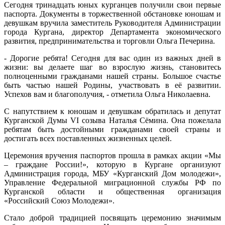
Сегодня тринадцать юных курганцев получили свои первые
паспорта. Документы в торжественной обстановке юношам и
девушкам вручила заместитель Руководителя Администрации
города Кургана, директор Департамента экономического
развития, предпринимательства и торговли Ольга Печерина.
- Дорогие ребята! Сегодня для вас один из важных дней в
жизни: вы делаете шаг во взрослую жизнь, становитесь
полноценными гражданами нашей страны. Большое счастье
быть частью нашей Родины, участвовать в её развитии.
Успехов вам и благополучия, - отметила Ольга Николаевна.
С напутствием к юношам и девушкам обратилась и депутат
Курганской Думы VI созыва Наталья Сёмина. Она пожелала
ребятам быть достойными гражданами своей страны и
достигать всех поставленных жизненных целей.
Церемония вручения паспортов прошла в рамках акции «Мы
– граждане России!», которую в Кургане организуют
Администрация города, МБУ «Курганский Дом молодежи»,
Управление Федеральной миграционной службы РФ по
Курганской области и общественная организация
«Российский Союз Молодежи».
Стало доброй традицией посвящать церемонию значимым