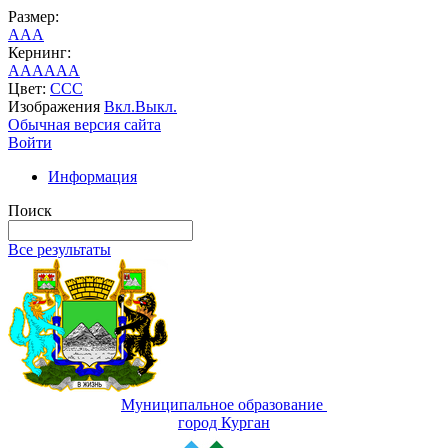
Размер:
A
A
A
Кернинг:
AA
AA
AA
Цвет:
C
C
C
Изображения
Вкл.
Выкл.
Обычная версия сайта
Войти
Информация
Поиск
Все результаты
Муниципальное образование
город Курган