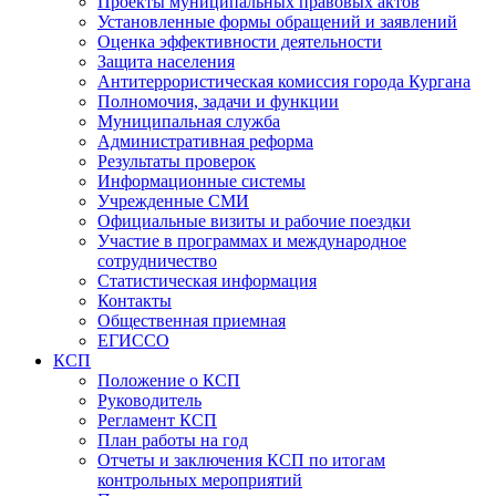
Проекты муниципальных правовых актов
Установленные формы обращений и заявлений
Оценка эффективности деятельности
Защита населения
Антитеррористическая комиссия города Кургана
Полномочия, задачи и функции
Муниципальная служба
Административная реформа
Результаты проверок
Информационные системы
Учрежденные СМИ
Официальные визиты и рабочие поездки
Участие в программах и международное
сотрудничество
Статистическая информация
Контакты
Общественная приемная
ЕГИССО
КСП
Положение о КСП
Руководитель
Регламент КСП
План работы на год
Отчеты и заключения КСП по итогам
контрольных мероприятий