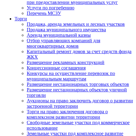
при предоставлении муниципальных услуг
Услуги по погребению
Перечень МСЗУ
Торги
Продажа, аренда земельных и лесных участков
Продажа муниципального имущества
Аренда муниципальной казны
Отбор управляющих компаний для
многоквартирных домов
Капитальный ремонт домов за счет средств фонда
ЖКХ
Размещение рекламных конструкций
Концессионные соглашения
Конкурсы на осуществление перевозок по
муниципальным маршрутам
Размещение нестационарных торговых объектов
Размещение нестационарных объектов уличной
торговли
Аукционы на право заключить договор о развитии
застроенной территории
Торги на право заключения договора о
комплексном развитии территории
Свободные земельные участки под коммерческое
использование
Земельные участки под комплексное развитие