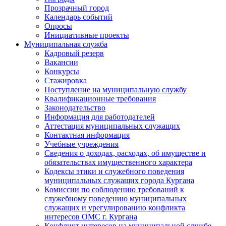
Прозрачный город
Календарь событий
Опросы
Инициативные проекты
Муниципальная служба
Кадровый резерв
Вакансии
Конкурсы
Стажировка
Поступление на муниципальную службу
Квалификационные требования
Законодательство
Информация для работодателей
Аттестация муниципальных служащих
Контактная информация
Учебные учреждения
Сведения о доходах, расходах, об имуществе и
обязательствах имущественного характера
Кодексы этики и служебного поведения
муниципальных служащих города Кургана
Комиссии по соблюдению требований к
служебному поведению муниципальных
служащих и урегулированию конфликта
интересов ОМС г. Кургана
Конфликт интересов на муниципальной службе