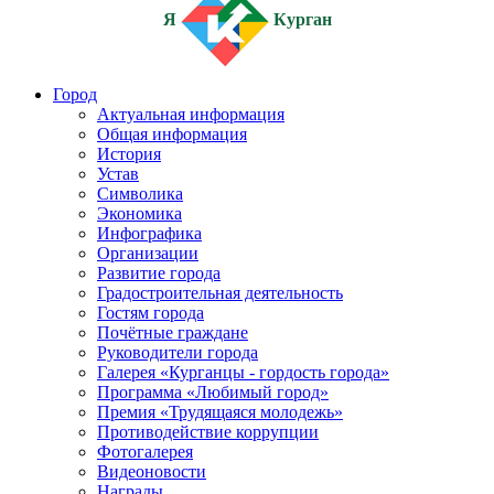
Я
Курган
Город
Актуальная информация
Общая информация
История
Устав
Символика
Экономика
Инфографика
Организации
Развитие города
Градостроительная деятельность
Гостям города
Почётные граждане
Руководители города
Галерея «Курганцы - гордость города»
Программа «Любимый город»
Премия «Трудящаяся молодежь»
Противодействие коррупции
Фотогалерея
Видеоновости
Награды