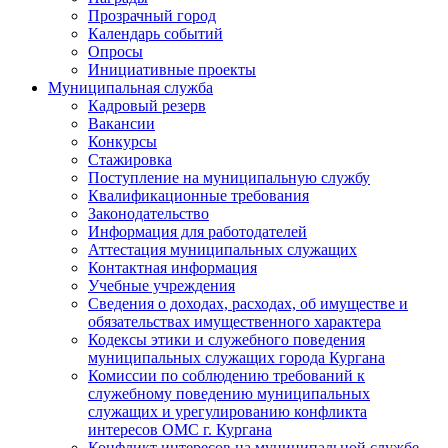
Прозрачный город
Календарь событий
Опросы
Инициативные проекты
Муниципальная служба
Кадровый резерв
Вакансии
Конкурсы
Стажировка
Поступление на муниципальную службу
Квалификационные требования
Законодательство
Информация для работодателей
Аттестация муниципальных служащих
Контактная информация
Учебные учреждения
Сведения о доходах, расходах, об имуществе и
обязательствах имущественного характера
Кодексы этики и служебного поведения
муниципальных служащих города Кургана
Комиссии по соблюдению требований к
служебному поведению муниципальных
служащих и урегулированию конфликта
интересов ОМС г. Кургана
Конфликт интересов на муниципальной службе