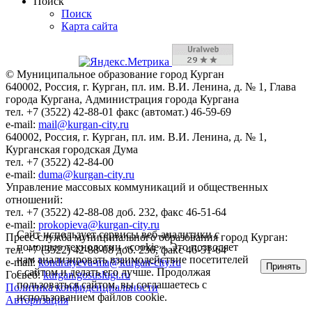
Поиск
Поиск
Карта сайта
© Муниципальное образование город Курган
640002, Россия, г. Курган, пл. им. В.И. Ленина, д. № 1, Глава
города Кургана, Администрация города Кургана
тел. +7 (3522) 42-88-01 факс (автомат.) 46-59-69
e-mail:
mail@kurgan-city.ru
640002, Россия, г. Курган, пл. им. В.И. Ленина, д. № 1,
Курганская городская Дума
тел. +7 (3522) 42-84-00
e-mail:
duma@kurgan-city.ru
Управление массовых коммуникаций и общественных
отношений:
тел. +7 (3522) 42-88-08 доб. 232, факс 46-51-64
e-mail:
prokopieva@kurgan-city.ru
Сайт использует сервисы веб-аналитики с
Пресс-служба муниципального образования город Курган:
помощью технологии «cookie». Это позволяет
тел. +7 (3522) 42-88-08 доб. 236, факс 46-51-64
нам анализировать взаимодействие посетителей
e-mail:
kondratyeva-ma@kurgan-city.ru
Принять
с сайтом и делать его лучше. Продолжая
Госвеб:
kurgan.gosuslugi.ru
пользоваться сайтом, вы соглашаетесь с
Политика конфиденциальности
использованием файлов cookie.
Авторизация