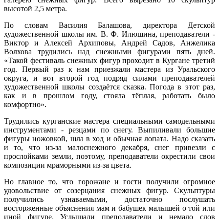
высотой 2,5 метра.
По словам Василия Балашова, директора Детской
художественной школы им. В. Ф. Илюшина, преподаватели -
Виктор и Алексей Архиповы, Андрей Садов, Анжелика
Волхова трудились над снежными фигурами пять дней.
«Такой фестиваль снежных фигур проходит в Кургане третий
год. Первый раз к нам приезжали мастера из Уральского
округа, и вот второй год подряд силами преподавателей
художественной школы создаётся сказка. Погода в этот раз,
как и в прошлом году, стояла тёплая, работать было
комфортно».
Трудились курганские мастера специальными самодельными
инструментами - резцами по снегу. Выпиливали большие
фигуры ножовкой, шла в ход и обычная лопата. Надо сказать
и то, что из-за малоснежного декабря, снег привезли с
прослойками земли, поэтому, преподаватели окрестили свои
композиции мраморными из-за цвета.
Но главное то, что горожане и гости получили огромное
удовольствие от созерцания снежных фигур. Скульптуры
получились узнаваемыми, достаточно послушать
восторженные объяснения мам и бабушек малышей о той или
иной фигуре. Услышали преподаватели и немало слов