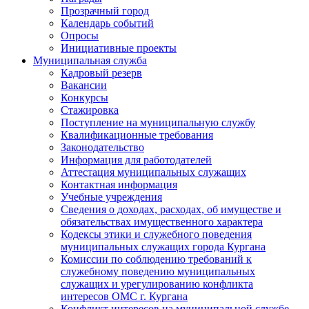
Прозрачный город
Календарь событий
Опросы
Инициативные проекты
Муниципальная служба
Кадровый резерв
Вакансии
Конкурсы
Стажировка
Поступление на муниципальную службу
Квалификационные требования
Законодательство
Информация для работодателей
Аттестация муниципальных служащих
Контактная информация
Учебные учреждения
Сведения о доходах, расходах, об имуществе и
обязательствах имущественного характера
Кодексы этики и служебного поведения
муниципальных служащих города Кургана
Комиссии по соблюдению требований к
служебному поведению муниципальных
служащих и урегулированию конфликта
интересов ОМС г. Кургана
Конфликт интересов на муниципальной службе