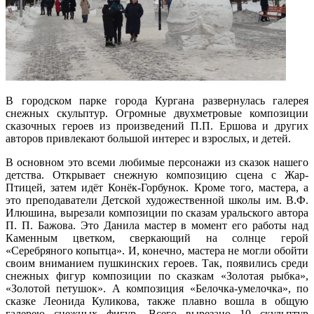
В городском парке города Кургана развернулась галерея
снежных скульптур. Огромные двухметровые композиции
сказочных героев из произведений П.П. Ершова и других
авторов привлекают большой интерес и взрослых, и детей.
В основном это всеми любимые персонажи из сказок нашего
детства. Открывает снежную композицию сцена с Жар-
Птицей, затем идёт Конёк-Горбунок. Кроме того, мастера, а
это преподаватели Детской художественной школы им. В.Ф.
Илюшина, вырезали композиции по сказам уральского автора
П. П. Бажова. Это Данила мастер в момент его работы над
Каменным цветком, сверкающий на солнце герой
«Серебряного копытца». И, конечно, мастера не могли обойти
своим вниманием пушкинских героев. Так, появились среди
снежных фигур композиции по сказкам «Золотая рыбка»,
«Золотой петушок». А композиция «Белочка-умелочка», по
сказке Леонида Куликова, также плавно вошла в общую
галерею снежных фигур. Всего вырезано 10 скульптур