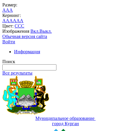
Размер:
A
A
A
Кернинг:
AA
AA
AA
Цвет:
C
C
C
Изображения
Вкл.
Выкл.
Обычная версия сайта
Войти
Информация
Поиск
Все результаты
Муниципальное образование
город Курган