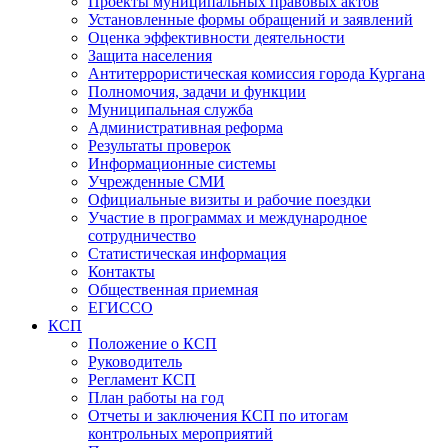
Проекты муниципальных правовых актов
Установленные формы обращений и заявлений
Оценка эффективности деятельности
Защита населения
Антитеррористическая комиссия города Кургана
Полномочия, задачи и функции
Муниципальная служба
Административная реформа
Результаты проверок
Информационные системы
Учрежденные СМИ
Официальные визиты и рабочие поездки
Участие в программах и международное
сотрудничество
Статистическая информация
Контакты
Общественная приемная
ЕГИССО
КСП
Положение о КСП
Руководитель
Регламент КСП
План работы на год
Отчеты и заключения КСП по итогам
контрольных мероприятий