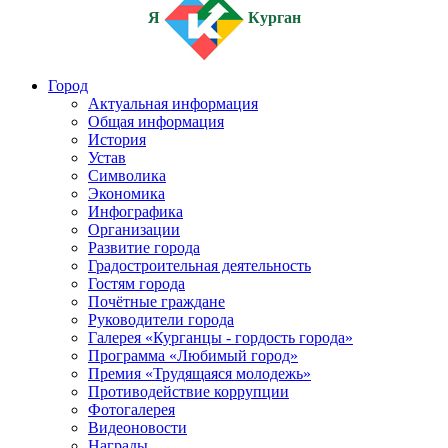
Я
Курган
Город
Актуальная информация
Общая информация
История
Устав
Символика
Экономика
Инфографика
Организации
Развитие города
Градостроительная деятельность
Гостям города
Почётные граждане
Руководители города
Галерея «Курганцы - гордость города»
Программа «Любимый город»
Премия «Трудящаяся молодежь»
Противодействие коррупции
Фотогалерея
Видеоновости
Награды