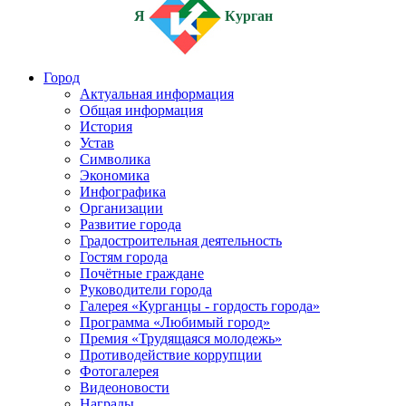
Я
Курган
Город
Актуальная информация
Общая информация
История
Устав
Символика
Экономика
Инфографика
Организации
Развитие города
Градостроительная деятельность
Гостям города
Почётные граждане
Руководители города
Галерея «Курганцы - гордость города»
Программа «Любимый город»
Премия «Трудящаяся молодежь»
Противодействие коррупции
Фотогалерея
Видеоновости
Награды