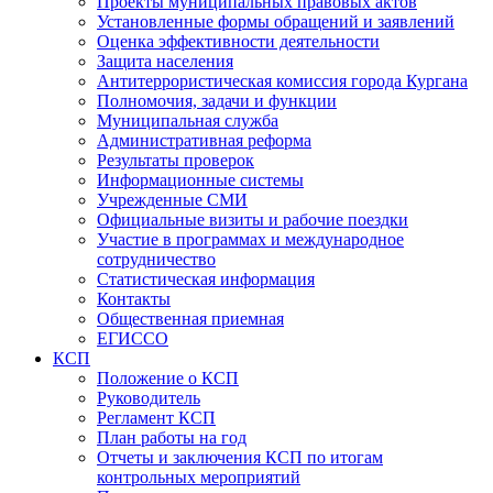
Проекты муниципальных правовых актов
Установленные формы обращений и заявлений
Оценка эффективности деятельности
Защита населения
Антитеррористическая комиссия города Кургана
Полномочия, задачи и функции
Муниципальная служба
Административная реформа
Результаты проверок
Информационные системы
Учрежденные СМИ
Официальные визиты и рабочие поездки
Участие в программах и международное
сотрудничество
Статистическая информация
Контакты
Общественная приемная
ЕГИССО
КСП
Положение о КСП
Руководитель
Регламент КСП
План работы на год
Отчеты и заключения КСП по итогам
контрольных мероприятий