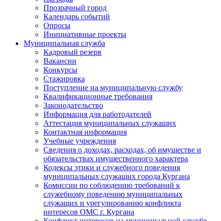
Прозрачный город
Календарь событий
Опросы
Инициативные проекты
Муниципальная служба
Кадровый резерв
Вакансии
Конкурсы
Стажировка
Поступление на муниципальную службу
Квалификационные требования
Законодательство
Информация для работодателей
Аттестация муниципальных служащих
Контактная информация
Учебные учреждения
Сведения о доходах, расходах, об имуществе и
обязательствах имущественного характера
Кодексы этики и служебного поведения
муниципальных служащих города Кургана
Комиссии по соблюдению требований к
служебному поведению муниципальных
служащих и урегулированию конфликта
интересов ОМС г. Кургана
Конфликт интересов на муниципальной службе