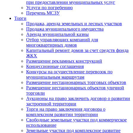
при предоставлении муниципальных услуг
Услуги по погребению
Перечень МСЗУ
Торги
Продажа, аренда земельных и лесных участков
Продажа муниципального имущества
Аренда муниципальной казны
Отбор управляющих компаний для
многоквартирных домов
Капитальный ремонт домов за счет средств фонда
ЖКХ
Размещение рекламных конструкций
Концессионные соглашения
Конкурсы на осуществление перевозок по
муниципальным маршрутам
Размещение нестационарных торговых объектов
Размещение нестационарных объектов уличной
торговли
Аукционы на право заключить договор о развитии
застроенной территории
Торги на право заключения договора о
комплексном развитии территории
Свободные земельные участки под коммерческое
использование
Земельные участки под комплексное развитие