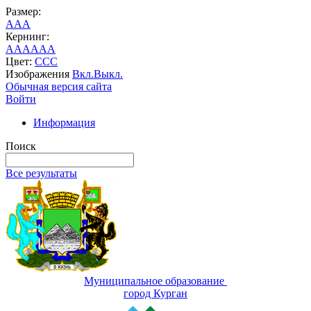
Размер:
A
A
A
Кернинг:
AA
AA
AA
Цвет:
C
C
C
Изображения
Вкл.
Выкл.
Обычная версия сайта
Войти
Информация
Поиск
Все результаты
Муниципальное образование
город Курган