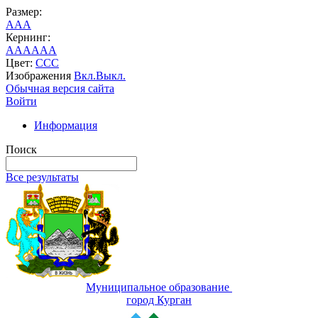
Размер:
A
A
A
Кернинг:
AA
AA
AA
Цвет:
C
C
C
Изображения
Вкл.
Выкл.
Обычная версия сайта
Войти
Информация
Поиск
Все результаты
Муниципальное образование
город Курган