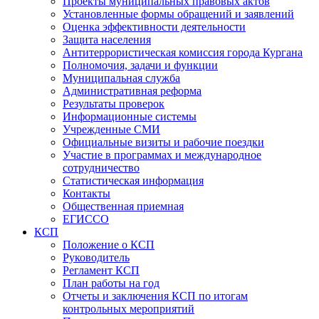
Проекты муниципальных правовых актов
Установленные формы обращений и заявлений
Оценка эффективности деятельности
Защита населения
Антитеррористическая комиссия города Кургана
Полномочия, задачи и функции
Муниципальная служба
Административная реформа
Результаты проверок
Информационные системы
Учрежденные СМИ
Официальные визиты и рабочие поездки
Участие в программах и международное
сотрудничество
Статистическая информация
Контакты
Общественная приемная
ЕГИССО
КСП
Положение о КСП
Руководитель
Регламент КСП
План работы на год
Отчеты и заключения КСП по итогам
контрольных мероприятий