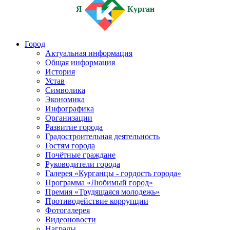
Я
Курган
Город
Актуальная информация
Общая информация
История
Устав
Символика
Экономика
Инфографика
Организации
Развитие города
Градостроительная деятельность
Гостям города
Почётные граждане
Руководители города
Галерея «Курганцы - гордость города»
Программа «Любимый город»
Премия «Трудящаяся молодежь»
Противодействие коррупции
Фотогалерея
Видеоновости
Награды