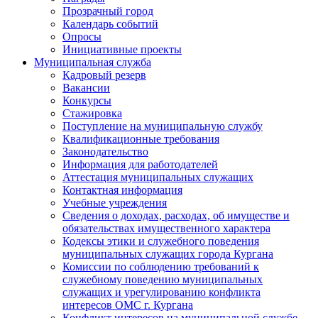
Прозрачный город
Календарь событий
Опросы
Инициативные проекты
Муниципальная служба
Кадровый резерв
Вакансии
Конкурсы
Стажировка
Поступление на муниципальную службу
Квалификационные требования
Законодательство
Информация для работодателей
Аттестация муниципальных служащих
Контактная информация
Учебные учреждения
Сведения о доходах, расходах, об имуществе и
обязательствах имущественного характера
Кодексы этики и служебного поведения
муниципальных служащих города Кургана
Комиссии по соблюдению требований к
служебному поведению муниципальных
служащих и урегулированию конфликта
интересов ОМС г. Кургана
Конфликт интересов на муниципальной службе