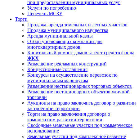
при предоставлении муниципальных услуг
Услуги по погребению
Перечень МСЗУ
Торги
Продажа, аренда земельных и лесных участков
Продажа муниципального имущества
Аренда муниципальной казны
Отбор управляющих компаний для
многоквартирных домов
Капитальный ремонт домов за счет средств фонда
ЖКХ
Размещение рекламных конструкций
Концессионные соглашения
Конкурсы на осуществление перевозок по
муниципальным маршрутам
Размещение нестационарных торговых объектов
Размещение нестационарных объектов уличной
торговли
Аукционы на право заключить договор о развитии
застроенной территории
Торги на право заключения договора о
комплексном развитии территории
Свободные земельные участки под коммерческое
использование
Земельные участки под комплексное развитие