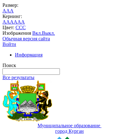
Размер:
A
A
A
Кернинг:
AA
AA
AA
Цвет:
C
C
C
Изображения
Вкл.
Выкл.
Обычная версия сайта
Войти
Информация
Поиск
Все результаты
Муниципальное образование
город Курган