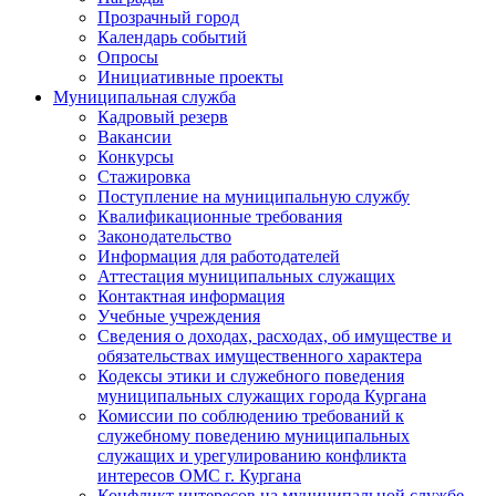
Прозрачный город
Календарь событий
Опросы
Инициативные проекты
Муниципальная служба
Кадровый резерв
Вакансии
Конкурсы
Стажировка
Поступление на муниципальную службу
Квалификационные требования
Законодательство
Информация для работодателей
Аттестация муниципальных служащих
Контактная информация
Учебные учреждения
Сведения о доходах, расходах, об имуществе и
обязательствах имущественного характера
Кодексы этики и служебного поведения
муниципальных служащих города Кургана
Комиссии по соблюдению требований к
служебному поведению муниципальных
служащих и урегулированию конфликта
интересов ОМС г. Кургана
Конфликт интересов на муниципальной службе