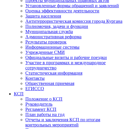
Проекты муниципальных правовых актов
Установленные формы обращений и заявлений
Оценка эффективности деятельности
Защита населения
Антитеррористическая комиссия города Кургана
Полномочия, задачи и функции
Муниципальная служба
Административная реформа
Результаты проверок
Информационные системы
Учрежденные СМИ
Официальные визиты и рабочие поездки
Участие в программах и международное
сотрудничество
Статистическая информация
Контакты
Общественная приемная
ЕГИССО
КСП
Положение о КСП
Руководитель
Регламент КСП
План работы на год
Отчеты и заключения КСП по итогам
контрольных мероприятий