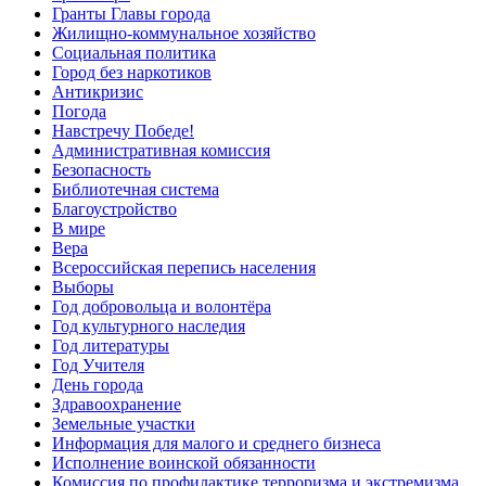
Гранты Главы города
Жилищно-коммунальное хозяйство
Социальная политика
Город без наркотиков
Антикризис
Погода
Навстречу Победе!
Административная комиссия
Безопасность
Библиотечная система
Благоустройство
В мире
Вера
Всероссийская перепись населения
Выборы
Год добровольца и волонтёра
Год культурного наследия
Год литературы
Год Учителя
День города
Здравоохранение
Земельные участки
Информация для малого и среднего бизнеса
Исполнение воинской обязанности
Комиссия по профилактике терроризма и экстремизма