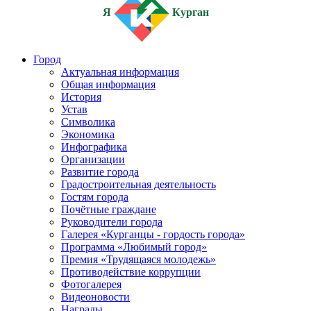
Я
Курган
Город
Актуальная информация
Общая информация
История
Устав
Символика
Экономика
Инфографика
Организации
Развитие города
Градостроительная деятельность
Гостям города
Почётные граждане
Руководители города
Галерея «Курганцы - гордость города»
Программа «Любимый город»
Премия «Трудящаяся молодежь»
Противодействие коррупции
Фотогалерея
Видеоновости
Награды