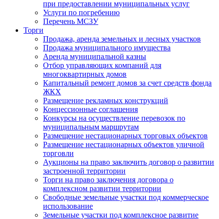
при предоставлении муниципальных услуг
Услуги по погребению
Перечень МСЗУ
Торги
Продажа, аренда земельных и лесных участков
Продажа муниципального имущества
Аренда муниципальной казны
Отбор управляющих компаний для
многоквартирных домов
Капитальный ремонт домов за счет средств фонда
ЖКХ
Размещение рекламных конструкций
Концессионные соглашения
Конкурсы на осуществление перевозок по
муниципальным маршрутам
Размещение нестационарных торговых объектов
Размещение нестационарных объектов уличной
торговли
Аукционы на право заключить договор о развитии
застроенной территории
Торги на право заключения договора о
комплексном развитии территории
Свободные земельные участки под коммерческое
использование
Земельные участки под комплексное развитие