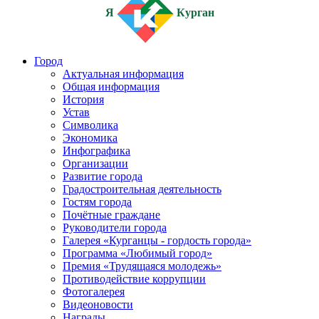
Я
Курган
Город
Актуальная информация
Общая информация
История
Устав
Символика
Экономика
Инфографика
Организации
Развитие города
Градостроительная деятельность
Гостям города
Почётные граждане
Руководители города
Галерея «Курганцы - гордость города»
Программа «Любимый город»
Премия «Трудящаяся молодежь»
Противодействие коррупции
Фотогалерея
Видеоновости
Награды