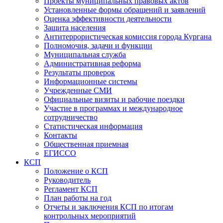
Проекты муниципальных правовых актов
Установленные формы обращений и заявлений
Оценка эффективности деятельности
Защита населения
Антитеррористическая комиссия города Кургана
Полномочия, задачи и функции
Муниципальная служба
Административная реформа
Результаты проверок
Информационные системы
Учрежденные СМИ
Официальные визиты и рабочие поездки
Участие в программах и международное
сотрудничество
Статистическая информация
Контакты
Общественная приемная
ЕГИССО
КСП
Положение о КСП
Руководитель
Регламент КСП
План работы на год
Отчеты и заключения КСП по итогам
контрольных мероприятий