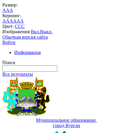
Размер:
A
A
A
Кернинг:
AA
AA
AA
Цвет:
C
C
C
Изображения
Вкл.
Выкл.
Обычная версия сайта
Войти
Информация
Поиск
Все результаты
Муниципальное образование
город Курган