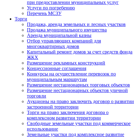
при предоставлении муниципальных услуг
Услуги по погребению
Перечень МСЗУ
Торги
Продажа, аренда земельных и лесных участков
Продажа муниципального имущества
Аренда муниципальной казны
Отбор управляющих компаний для
многоквартирных домов
Капитальный ремонт домов за счет средств фонда
ЖКХ
Размещение рекламных конструкций
Концессионные соглашения
Конкурсы на осуществление перевозок по
муниципальным маршрутам
Размещение нестационарных торговых объектов
Размещение нестационарных объектов уличной
торговли
Аукционы на право заключить договор о развитии
застроенной территории
Торги на право заключения договора о
комплексном развитии территории
Свободные земельные участки под коммерческое
использование
Земельные участки под комплексное развитие