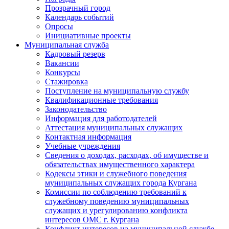
Прозрачный город
Календарь событий
Опросы
Инициативные проекты
Муниципальная служба
Кадровый резерв
Вакансии
Конкурсы
Стажировка
Поступление на муниципальную службу
Квалификационные требования
Законодательство
Информация для работодателей
Аттестация муниципальных служащих
Контактная информация
Учебные учреждения
Сведения о доходах, расходах, об имуществе и
обязательствах имущественного характера
Кодексы этики и служебного поведения
муниципальных служащих города Кургана
Комиссии по соблюдению требований к
служебному поведению муниципальных
служащих и урегулированию конфликта
интересов ОМС г. Кургана
Конфликт интересов на муниципальной службе