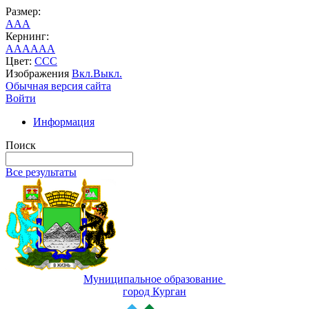
Размер:
A
A
A
Кернинг:
AA
AA
AA
Цвет:
C
C
C
Изображения
Вкл.
Выкл.
Обычная версия сайта
Войти
Информация
Поиск
Все результаты
Муниципальное образование
город Курган