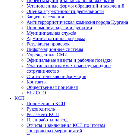
Проекты муниципальных правовых актов
Установленные формы обращений и заявлений
Оценка эффективности деятельности
Защита населения
Антитеррористическая комиссия города Кургана
Полномочия, задачи и функции
Муниципальная служба
Административная реформа
Результаты проверок
Информационные системы
Учрежденные СМИ
Официальные визиты и рабочие поездки
Участие в программах и международное
сотрудничество
Статистическая информация
Контакты
Общественная приемная
ЕГИССО
КСП
Положение о КСП
Руководитель
Регламент КСП
План работы на год
Отчеты и заключения КСП по итогам
контрольных мероприятий