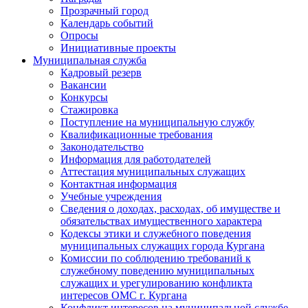
Прозрачный город
Календарь событий
Опросы
Инициативные проекты
Муниципальная служба
Кадровый резерв
Вакансии
Конкурсы
Стажировка
Поступление на муниципальную службу
Квалификационные требования
Законодательство
Информация для работодателей
Аттестация муниципальных служащих
Контактная информация
Учебные учреждения
Сведения о доходах, расходах, об имуществе и
обязательствах имущественного характера
Кодексы этики и служебного поведения
муниципальных служащих города Кургана
Комиссии по соблюдению требований к
служебному поведению муниципальных
служащих и урегулированию конфликта
интересов ОМС г. Кургана
Конфликт интересов на муниципальной службе