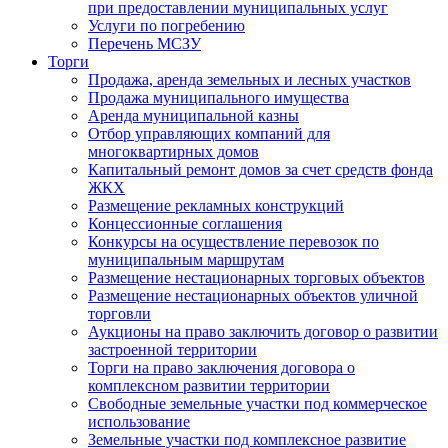
при предоставлении муниципальных услуг
Услуги по погребению
Перечень МСЗУ
Торги
Продажа, аренда земельных и лесных участков
Продажа муниципального имущества
Аренда муниципальной казны
Отбор управляющих компаний для
многоквартирных домов
Капитальный ремонт домов за счет средств фонда
ЖКХ
Размещение рекламных конструкций
Концессионные соглашения
Конкурсы на осуществление перевозок по
муниципальным маршрутам
Размещение нестационарных торговых объектов
Размещение нестационарных объектов уличной
торговли
Аукционы на право заключить договор о развитии
застроенной территории
Торги на право заключения договора о
комплексном развитии территории
Свободные земельные участки под коммерческое
использование
Земельные участки под комплексное развитие