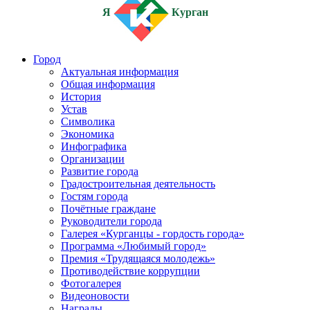
Я
Курган
Город
Актуальная информация
Общая информация
История
Устав
Символика
Экономика
Инфографика
Организации
Развитие города
Градостроительная деятельность
Гостям города
Почётные граждане
Руководители города
Галерея «Курганцы - гордость города»
Программа «Любимый город»
Премия «Трудящаяся молодежь»
Противодействие коррупции
Фотогалерея
Видеоновости
Награды