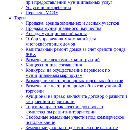
при предоставлении муниципальных услуг
Услуги по погребению
Перечень МСЗУ
Торги
Продажа, аренда земельных и лесных участков
Продажа муниципального имущества
Аренда муниципальной казны
Отбор управляющих компаний для
многоквартирных домов
Капитальный ремонт домов за счет средств фонда
ЖКХ
Размещение рекламных конструкций
Концессионные соглашения
Конкурсы на осуществление перевозок по
муниципальным маршрутам
Размещение нестационарных торговых объектов
Размещение нестационарных объектов уличной
торговли
Аукционы на право заключить договор о развитии
застроенной территории
Торги на право заключения договора о
комплексном развитии территории
Свободные земельные участки под коммерческое
использование
Земельные участки под комплексное развитие