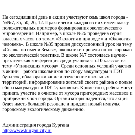
На сегодняшний день в акции участвуют семь школ города -
№№7, 35, 50, 26, 12. Практически каждая из них имеет массу
положительных примеров формирования экологического
мировоззрения. Например, в школе №26 проведена серия
классных часов по темам «Экология в природе » и «Экология
человека». В школе №35 прошел дискуссионный урок на тему
«Свалка по имени Земля», школьники провели опрос горожан
по экологической тематике. В школе №7 состоялась научно-
практическая конференция среди учащихся 5-10 классов на
тему «Утилизация мусора». Среди основных условий участия
в акции – работа школьников по сбору макулатуры и ПЭТ-
бутылок, облагораживание и озеленение школьных
территорий, информирование жителей своего района о пользе
сбора макулатуры и ПЭТ-упаковоки. Кроме того, ребята могут
принять участие в очистке от мусора пригородных массивов и
прибрежных зон города. Организаторы надеются, что акция
будет иметь большой резонанс и придаст новый импульс
городскому экологическому движению.
Администрация города Кургана
http://www.kurgan-city.ru