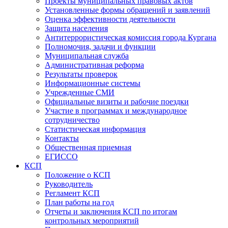
Проекты муниципальных правовых актов
Установленные формы обращений и заявлений
Оценка эффективности деятельности
Защита населения
Антитеррористическая комиссия города Кургана
Полномочия, задачи и функции
Муниципальная служба
Административная реформа
Результаты проверок
Информационные системы
Учрежденные СМИ
Официальные визиты и рабочие поездки
Участие в программах и международное
сотрудничество
Статистическая информация
Контакты
Общественная приемная
ЕГИССО
КСП
Положение о КСП
Руководитель
Регламент КСП
План работы на год
Отчеты и заключения КСП по итогам
контрольных мероприятий