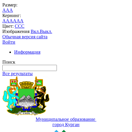
Размер:
A
A
A
Кернинг:
AA
AA
AA
Цвет:
C
C
C
Изображения
Вкл.
Выкл.
Обычная версия сайта
Войти
Информация
Поиск
Все результаты
Муниципальное образование
город Курган