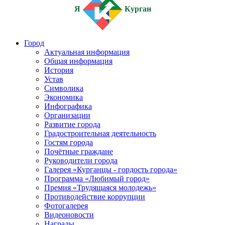
Я
Курган
Город
Актуальная информация
Общая информация
История
Устав
Символика
Экономика
Инфографика
Организации
Развитие города
Градостроительная деятельность
Гостям города
Почётные граждане
Руководители города
Галерея «Курганцы - гордость города»
Программа «Любимый город»
Премия «Трудящаяся молодежь»
Противодействие коррупции
Фотогалерея
Видеоновости
Награды