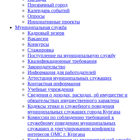
Прозрачный город
Календарь событий
Опросы
Инициативные проекты
Муниципальная служба
Кадровый резерв
Вакансии
Конкурсы
Стажировка
Поступление на муниципальную службу
Квалификационные требования
Законодательство
Информация для работодателей
Аттестация муниципальных служащих
Контактная информация
Учебные учреждения
Сведения о доходах, расходах, об имуществе и
обязательствах имущественного характера
Кодексы этики и служебного поведения
муниципальных служащих города Кургана
Комиссии по соблюдению требований к
служебному поведению муниципальных
служащих и урегулированию конфликта
интересов ОМС г. Кургана
Конфликт интересов на муниципальной службе