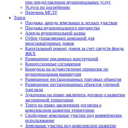
при предоставлении муниципальных услуг
Услуги по погребению
Перечень МСЗУ
Торги
Продажа, аренда земельных и лесных участков
Продажа муниципального имущества
Аренда муниципальной казны
Отбор управляющих компаний для
многоквартирных домов
Капитальный ремонт домов за счет средств фонда
ЖКХ
Размещение рекламных конструкций
Концессионные соглашения
Конкурсы на осуществление перевозок по
муниципальным маршрутам
Размещение нестационарных торговых объектов
Размещение нестационарных объектов уличной
торговли
Аукционы на право заключить договор о развитии
застроенной территории
Торги на право заключения договора о
комплексном развитии территории
Свободные земельные участки под коммерческое
использование
Земельные участки под комплексное развитие