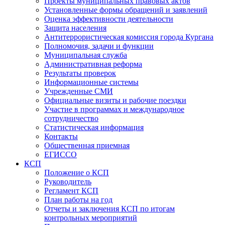
Проекты муниципальных правовых актов
Установленные формы обращений и заявлений
Оценка эффективности деятельности
Защита населения
Антитеррористическая комиссия города Кургана
Полномочия, задачи и функции
Муниципальная служба
Административная реформа
Результаты проверок
Информационные системы
Учрежденные СМИ
Официальные визиты и рабочие поездки
Участие в программах и международное
сотрудничество
Статистическая информация
Контакты
Общественная приемная
ЕГИССО
КСП
Положение о КСП
Руководитель
Регламент КСП
План работы на год
Отчеты и заключения КСП по итогам
контрольных мероприятий