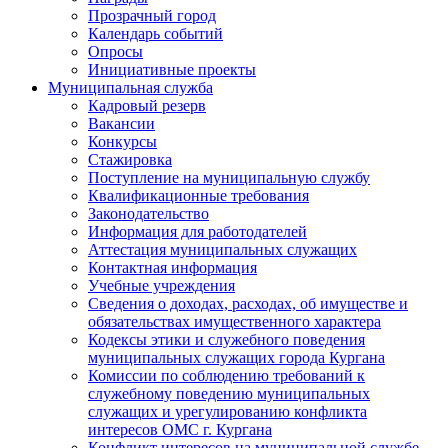
Прозрачный город
Календарь событий
Опросы
Инициативные проекты
Муниципальная служба
Кадровый резерв
Вакансии
Конкурсы
Стажировка
Поступление на муниципальную службу
Квалификационные требования
Законодательство
Информация для работодателей
Аттестация муниципальных служащих
Контактная информация
Учебные учреждения
Сведения о доходах, расходах, об имуществе и
обязательствах имущественного характера
Кодексы этики и служебного поведения
муниципальных служащих города Кургана
Комиссии по соблюдению требований к
служебному поведению муниципальных
служащих и урегулированию конфликта
интересов ОМС г. Кургана
Конфликт интересов на муниципальной службе