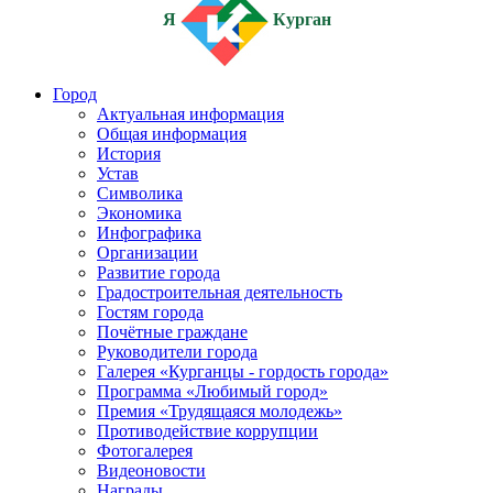
Я
Курган
Город
Актуальная информация
Общая информация
История
Устав
Символика
Экономика
Инфографика
Организации
Развитие города
Градостроительная деятельность
Гостям города
Почётные граждане
Руководители города
Галерея «Курганцы - гордость города»
Программа «Любимый город»
Премия «Трудящаяся молодежь»
Противодействие коррупции
Фотогалерея
Видеоновости
Награды