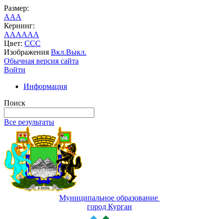
Размер:
A
A
A
Кернинг:
AA
AA
AA
Цвет:
C
C
C
Изображения
Вкл.
Выкл.
Обычная версия сайта
Войти
Информация
Поиск
Все результаты
Муниципальное образование
город Курган