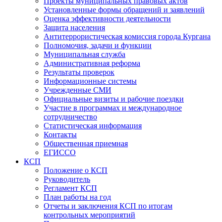
Проекты муниципальных правовых актов
Установленные формы обращений и заявлений
Оценка эффективности деятельности
Защита населения
Антитеррористическая комиссия города Кургана
Полномочия, задачи и функции
Муниципальная служба
Административная реформа
Результаты проверок
Информационные системы
Учрежденные СМИ
Официальные визиты и рабочие поездки
Участие в программах и международное
сотрудничество
Статистическая информация
Контакты
Общественная приемная
ЕГИССО
КСП
Положение о КСП
Руководитель
Регламент КСП
План работы на год
Отчеты и заключения КСП по итогам
контрольных мероприятий