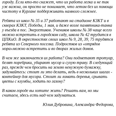
городу. Если кто-то скажет, что их работа легка и не так
уж важна, он просто не понимает, что летом без их помощи
чистоту в Кургане поддерживать намного сложнее.
Ребята из школ № 35 и 37 работают на стадионе КЗКТ и в
скверах КЗКТ, Победы, 1 мая, и даже возле памятника-танка
у въезда в пос. Энергетиков. Учеников школы № 38 чаще всего
можно встретить в городском саду, школа № 42 трудится в
ЦПКиО. В окрестностях своих школ № 9, 28, 39, 75 трудятся
ребята из Северного поселка. Подростков из «отрядов
мэра»можно встретить и во дворах жилых домов.
В чем же заключается их работа? Они подметают тротуар,
белят поребрики, убирают мусор и сухую траву. В следующий
раз, прежде чем бросить на землю ненужную бумажку,
задумайтесь: стоит ли это делать, ведь в нескольких шагах -
контейнер для мусора. Стоит ли ломать деревья, срывать
цветы с клумбы, ходить по газону?
В каком городе вы хотите жить? Решать вам, но мы
считаем, здесь есть над чем задуматься.
Юлия Дубровина, Александра Федорова,