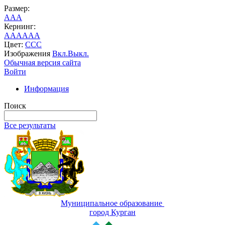
Размер:
A
A
A
Кернинг:
AA
AA
AA
Цвет:
C
C
C
Изображения
Вкл.
Выкл.
Обычная версия сайта
Войти
Информация
Поиск
Все результаты
Муниципальное образование
город Курган