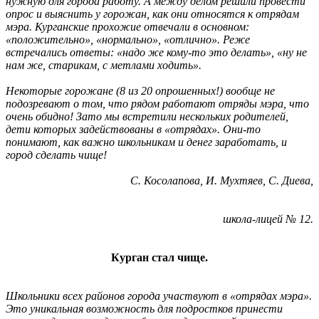
нужную для города работу. А между делом решили провести
опрос и выяснить у горожан, как они относятся к отрядам
мэра. Курганские прохожие отвечали в основном:
«положительно», «нормально», «отлично». Реже
встречались ответы: «надо же кому-то это делать», «ну не
нам же, старикам, с метлами ходить».
Некоторые горожане (8 из 20 опрошенных!) вообще не
подозревают о том, что рядом работают отряды мэра, что
очень обидно! Зато мы встретили нескольких родителей,
дети которых задействованы в «отрядах». Они-то
понимают, как важно школьникам и денег заработать, и
город сделать чище!
С. Косолапова, И. Мухтяев, С. Диева,
школа-лицей № 12.
Курган стал чище.
Школьники всех районов города участвуют в «отрядах мэра».
Это уникальная возможность для подростков принести