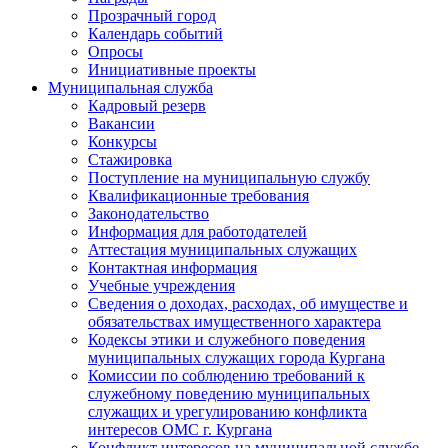
Прозрачный город
Календарь событий
Опросы
Инициативные проекты
Муниципальная служба
Кадровый резерв
Вакансии
Конкурсы
Стажировка
Поступление на муниципальную службу
Квалификационные требования
Законодательство
Информация для работодателей
Аттестация муниципальных служащих
Контактная информация
Учебные учреждения
Сведения о доходах, расходах, об имуществе и
обязательствах имущественного характера
Кодексы этики и служебного поведения
муниципальных служащих города Кургана
Комиссии по соблюдению требований к
служебному поведению муниципальных
служащих и урегулированию конфликта
интересов ОМС г. Кургана
Конфликт интересов на муниципальной службе