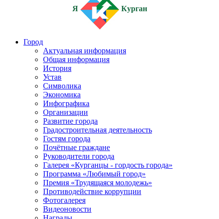
Я
Курган
Город
Актуальная информация
Общая информация
История
Устав
Символика
Экономика
Инфографика
Организации
Развитие города
Градостроительная деятельность
Гостям города
Почётные граждане
Руководители города
Галерея «Курганцы - гордость города»
Программа «Любимый город»
Премия «Трудящаяся молодежь»
Противодействие коррупции
Фотогалерея
Видеоновости
Награды