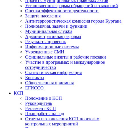
Проекты муниципальных правовых актов
Установленные формы обращений и заявлений
Оценка эффективности деятельности
Защита населения
Антитеррористическая комиссия города Кургана
Полномочия, задачи и функции
Муниципальная служба
Административная реформа
Результаты проверок
Информационные системы
Учрежденные СМИ
Официальные визиты и рабочие поездки
Участие в программах и международное
сотрудничество
Статистическая информация
Контакты
Общественная приемная
ЕГИССО
КСП
Положение о КСП
Руководитель
Регламент КСП
План работы на год
Отчеты и заключения КСП по итогам
контрольных мероприятий