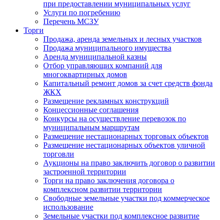
при предоставлении муниципальных услуг
Услуги по погребению
Перечень МСЗУ
Торги
Продажа, аренда земельных и лесных участков
Продажа муниципального имущества
Аренда муниципальной казны
Отбор управляющих компаний для
многоквартирных домов
Капитальный ремонт домов за счет средств фонда
ЖКХ
Размещение рекламных конструкций
Концессионные соглашения
Конкурсы на осуществление перевозок по
муниципальным маршрутам
Размещение нестационарных торговых объектов
Размещение нестационарных объектов уличной
торговли
Аукционы на право заключить договор о развитии
застроенной территории
Торги на право заключения договора о
комплексном развитии территории
Свободные земельные участки под коммерческое
использование
Земельные участки под комплексное развитие