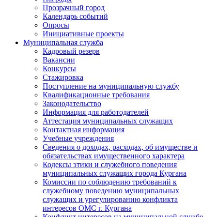
Прозрачный город
Календарь событий
Опросы
Инициативные проекты
Муниципальная служба
Кадровый резерв
Вакансии
Конкурсы
Стажировка
Поступление на муниципальную службу
Квалификационные требования
Законодательство
Информация для работодателей
Аттестация муниципальных служащих
Контактная информация
Учебные учреждения
Сведения о доходах, расходах, об имуществе и
обязательствах имущественного характера
Кодексы этики и служебного поведения
муниципальных служащих города Кургана
Комиссии по соблюдению требований к
служебному поведению муниципальных
служащих и урегулированию конфликта
интересов ОМС г. Кургана
Конфликт интересов на муниципальной службе