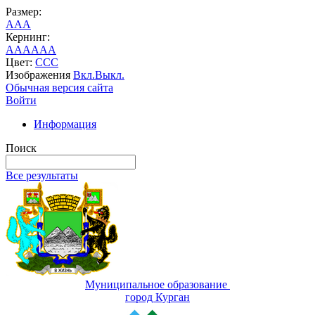
Размер:
A
A
A
Кернинг:
AA
AA
AA
Цвет:
C
C
C
Изображения
Вкл.
Выкл.
Обычная версия сайта
Войти
Информация
Поиск
Все результаты
Муниципальное образование
город Курган