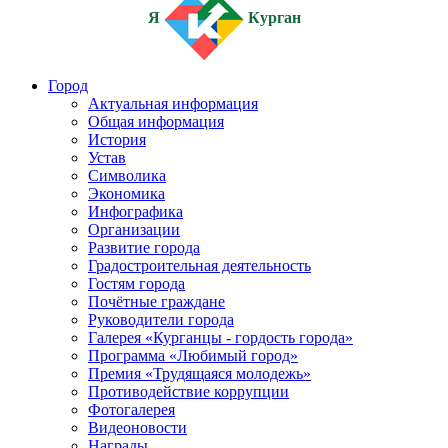
Я
Курган
Город
Актуальная информация
Общая информация
История
Устав
Символика
Экономика
Инфографика
Организации
Развитие города
Градостроительная деятельность
Гостям города
Почётные граждане
Руководители города
Галерея «Курганцы - гордость города»
Программа «Любимый город»
Премия «Трудящаяся молодежь»
Противодействие коррупции
Фотогалерея
Видеоновости
Награды