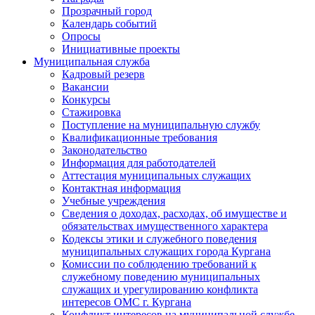
Прозрачный город
Календарь событий
Опросы
Инициативные проекты
Муниципальная служба
Кадровый резерв
Вакансии
Конкурсы
Стажировка
Поступление на муниципальную службу
Квалификационные требования
Законодательство
Информация для работодателей
Аттестация муниципальных служащих
Контактная информация
Учебные учреждения
Сведения о доходах, расходах, об имуществе и
обязательствах имущественного характера
Кодексы этики и служебного поведения
муниципальных служащих города Кургана
Комиссии по соблюдению требований к
служебному поведению муниципальных
служащих и урегулированию конфликта
интересов ОМС г. Кургана
Конфликт интересов на муниципальной службе