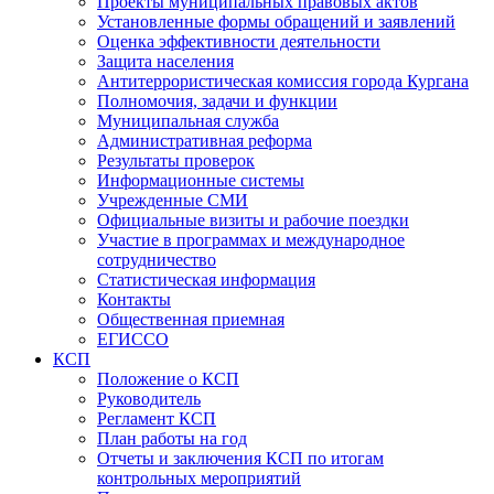
Проекты муниципальных правовых актов
Установленные формы обращений и заявлений
Оценка эффективности деятельности
Защита населения
Антитеррористическая комиссия города Кургана
Полномочия, задачи и функции
Муниципальная служба
Административная реформа
Результаты проверок
Информационные системы
Учрежденные СМИ
Официальные визиты и рабочие поездки
Участие в программах и международное
сотрудничество
Статистическая информация
Контакты
Общественная приемная
ЕГИССО
КСП
Положение о КСП
Руководитель
Регламент КСП
План работы на год
Отчеты и заключения КСП по итогам
контрольных мероприятий