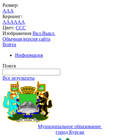
Размер:
A
A
A
Кернинг:
AA
AA
AA
Цвет:
C
C
C
Изображения
Вкл.
Выкл.
Обычная версия сайта
Войти
Информация
Поиск
Все результаты
Муниципальное образование
город Курган