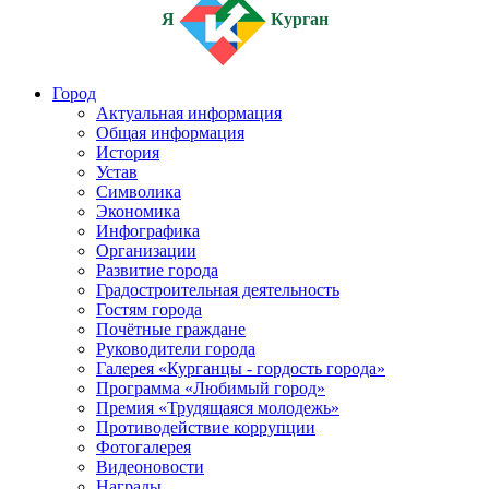
Я
Курган
Город
Актуальная информация
Общая информация
История
Устав
Символика
Экономика
Инфографика
Организации
Развитие города
Градостроительная деятельность
Гостям города
Почётные граждане
Руководители города
Галерея «Курганцы - гордость города»
Программа «Любимый город»
Премия «Трудящаяся молодежь»
Противодействие коррупции
Фотогалерея
Видеоновости
Награды