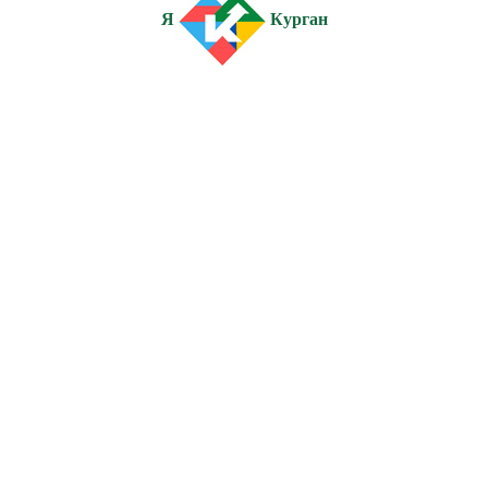
Я
Курган