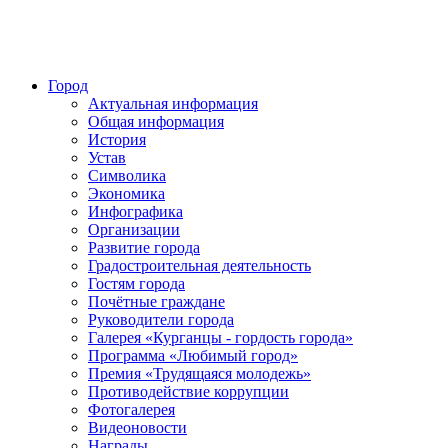
Город
Актуальная информация
Общая информация
История
Устав
Символика
Экономика
Инфографика
Организации
Развитие города
Градостроительная деятельность
Гостям города
Почётные граждане
Руководители города
Галерея «Курганцы - гордость города»
Программа «Любимый город»
Премия «Трудящаяся молодежь»
Противодействие коррупции
Фотогалерея
Видеоновости
Награды