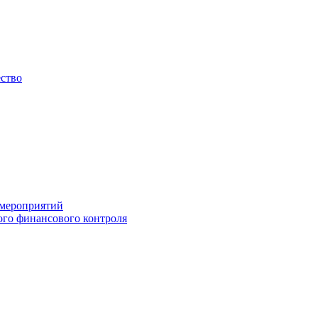
ество
 мероприятий
го финансового контроля