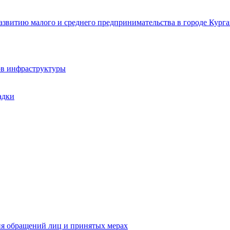
звитию малого и среднего предпринимательства в городе Курга
ов инфраструктуры
адки
ия обращений лиц и принятых мерах