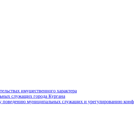
ательствах имущественного характера
ьных служащих города Кургана
у поведению муниципальных служащих и урегулированию конфл