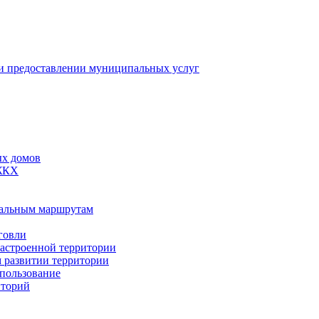
 предоставлении муниципальных услуг
ых домов
 ЖКХ
пальным маршрутам
говли
застроенной территории
м развитии территории
спользование
иторий