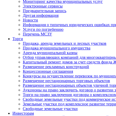
Мониторинг качества муниципальных услуг
Электронные сервисы
Предварительная запись
Другая информация
Новости
Информация о типичных юридических ошибках при
Услуги по погребению
Перечень МСЗУ
Торги
Продажа, аренда земельных и лесных участков
Продажа муниципального имущества
Аренда муниципальной казны
Отбор управляющих компаний для многоквартирн
Капитальный ремонт домов за счет средств фонда
Размещение рекламных конструкций
Концессионные соглашения
Конкурсы на осуществление перевозок по муници
Размещение нестационарных торговых объектов
Размещение нестационарных объектов уличной тор
Аукционы на право заключить договор о развитии 
Торги на право заключения договора о комплексно
Свободные земельные участки под коммерческое и
Земельные участки под комплексное развитие терр
Свободные земельные участки
Инвесторам