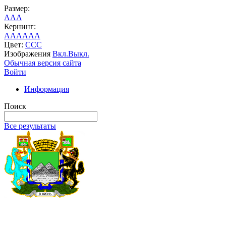
Размер:
A
A
A
Кернинг:
AA
AA
AA
Цвет:
C
C
C
Изображения
Вкл.
Выкл.
Обычная версия сайта
Войти
Информация
Поиск
Все результаты