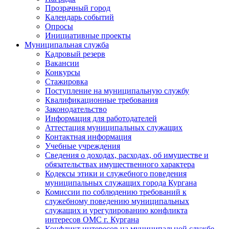
Прозрачный город
Календарь событий
Опросы
Инициативные проекты
Муниципальная служба
Кадровый резерв
Вакансии
Конкурсы
Стажировка
Поступление на муниципальную службу
Квалификационные требования
Законодательство
Информация для работодателей
Аттестация муниципальных служащих
Контактная информация
Учебные учреждения
Сведения о доходах, расходах, об имуществе и
обязательствах имущественного характера
Кодексы этики и служебного поведения
муниципальных служащих города Кургана
Комиссии по соблюдению требований к
служебному поведению муниципальных
служащих и урегулированию конфликта
интересов ОМС г. Кургана
Конфликт интересов на муниципальной службе