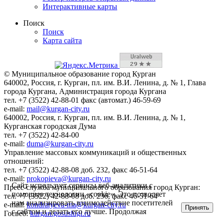
Интерактивные карты
Поиск
Поиск
Карта сайта
© Муниципальное образование город Курган
640002, Россия, г. Курган, пл. им. В.И. Ленина, д. № 1, Глава
города Кургана, Администрация города Кургана
тел. +7 (3522) 42-88-01 факс (автомат.) 46-59-69
e-mail:
mail@kurgan-city.ru
640002, Россия, г. Курган, пл. им. В.И. Ленина, д. № 1,
Курганская городская Дума
тел. +7 (3522) 42-84-00
e-mail:
duma@kurgan-city.ru
Управление массовых коммуникаций и общественных
отношений:
тел. +7 (3522) 42-88-08 доб. 232, факс 46-51-64
e-mail:
prokopieva@kurgan-city.ru
Сайт использует сервисы веб-аналитики с
Пресс-служба муниципального образования город Курган:
помощью технологии «cookie». Это позволяет
тел. +7 (3522) 42-88-08 доб. 236, факс 46-51-64
нам анализировать взаимодействие посетителей
e-mail:
kondratyeva-ma@kurgan-city.ru
Принять
с сайтом и делать его лучше. Продолжая
Госвеб:
kurgan.gosuslugi.ru