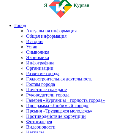
Я
Курган
Город
Актуальная информация
Общая информация
История
Устав
Символика
Экономика
Инфографика
Организации
Развитие города
Градостроительная деятельность
Гостям города
Почётные граждане
Руководители города
Галерея «Курганцы - гордость города»
Программа «Любимый город»
Премия «Трудящаяся молодежь»
Противодействие коррупции
Фотогалерея
Видеоновости
Награды