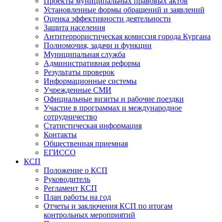
Проекты муниципальных правовых актов
Установленные формы обращений и заявлений
Оценка эффективности деятельности
Защита населения
Антитеррористическая комиссия города Кургана
Полномочия, задачи и функции
Муниципальная служба
Административная реформа
Результаты проверок
Информационные системы
Учрежденные СМИ
Официальные визиты и рабочие поездки
Участие в программах и международное
сотрудничество
Статистическая информация
Контакты
Общественная приемная
ЕГИССО
КСП
Положение о КСП
Руководитель
Регламент КСП
План работы на год
Отчеты и заключения КСП по итогам
контрольных мероприятий