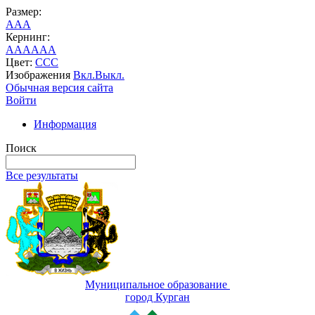
Размер:
A
A
A
Кернинг:
AA
AA
AA
Цвет:
C
C
C
Изображения
Вкл.
Выкл.
Обычная версия сайта
Войти
Информация
Поиск
Все результаты
Муниципальное образование
город Курган