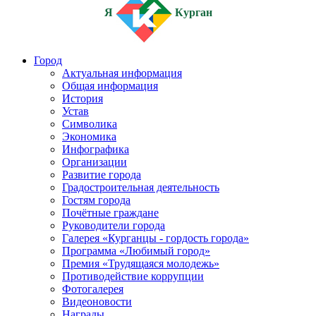
Я
Курган
Город
Актуальная информация
Общая информация
История
Устав
Символика
Экономика
Инфографика
Организации
Развитие города
Градостроительная деятельность
Гостям города
Почётные граждане
Руководители города
Галерея «Курганцы - гордость города»
Программа «Любимый город»
Премия «Трудящаяся молодежь»
Противодействие коррупции
Фотогалерея
Видеоновости
Награды