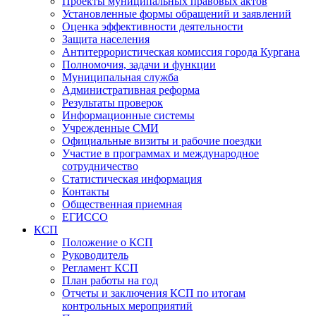
Проекты муниципальных правовых актов
Установленные формы обращений и заявлений
Оценка эффективности деятельности
Защита населения
Антитеррористическая комиссия города Кургана
Полномочия, задачи и функции
Муниципальная служба
Административная реформа
Результаты проверок
Информационные системы
Учрежденные СМИ
Официальные визиты и рабочие поездки
Участие в программах и международное
сотрудничество
Статистическая информация
Контакты
Общественная приемная
ЕГИССО
КСП
Положение о КСП
Руководитель
Регламент КСП
План работы на год
Отчеты и заключения КСП по итогам
контрольных мероприятий