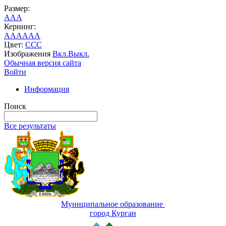
Размер:
A
A
A
Кернинг:
AA
AA
AA
Цвет:
C
C
C
Изображения
Вкл.
Выкл.
Обычная версия сайта
Войти
Информация
Поиск
Все результаты
Муниципальное образование
город Курган