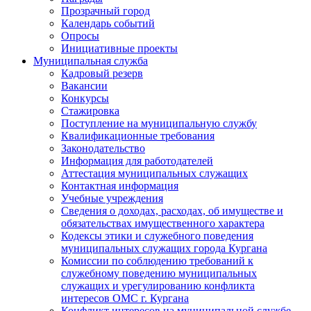
Прозрачный город
Календарь событий
Опросы
Инициативные проекты
Муниципальная служба
Кадровый резерв
Вакансии
Конкурсы
Стажировка
Поступление на муниципальную службу
Квалификационные требования
Законодательство
Информация для работодателей
Аттестация муниципальных служащих
Контактная информация
Учебные учреждения
Сведения о доходах, расходах, об имуществе и
обязательствах имущественного характера
Кодексы этики и служебного поведения
муниципальных служащих города Кургана
Комиссии по соблюдению требований к
служебному поведению муниципальных
служащих и урегулированию конфликта
интересов ОМС г. Кургана
Конфликт интересов на муниципальной службе