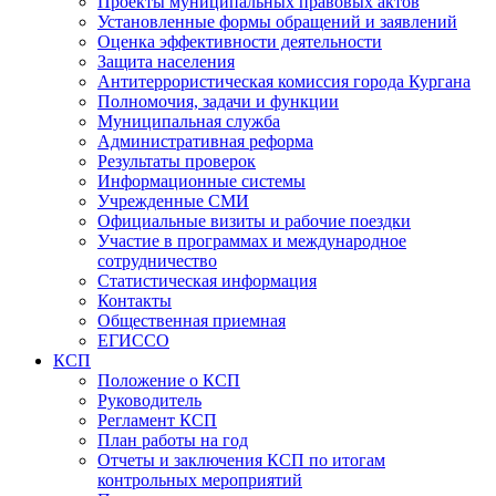
Проекты муниципальных правовых актов
Установленные формы обращений и заявлений
Оценка эффективности деятельности
Защита населения
Антитеррористическая комиссия города Кургана
Полномочия, задачи и функции
Муниципальная служба
Административная реформа
Результаты проверок
Информационные системы
Учрежденные СМИ
Официальные визиты и рабочие поездки
Участие в программах и международное
сотрудничество
Статистическая информация
Контакты
Общественная приемная
ЕГИССО
КСП
Положение о КСП
Руководитель
Регламент КСП
План работы на год
Отчеты и заключения КСП по итогам
контрольных мероприятий