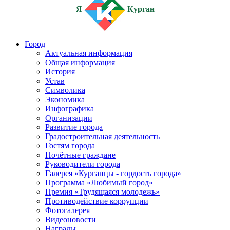
Я
Курган
Город
Актуальная информация
Общая информация
История
Устав
Символика
Экономика
Инфографика
Организации
Развитие города
Градостроительная деятельность
Гостям города
Почётные граждане
Руководители города
Галерея «Курганцы - гордость города»
Программа «Любимый город»
Премия «Трудящаяся молодежь»
Противодействие коррупции
Фотогалерея
Видеоновости
Награды