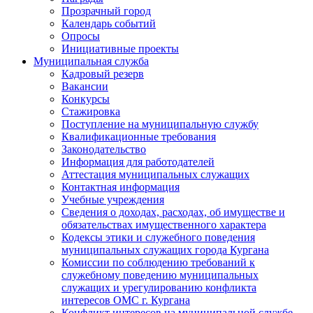
Прозрачный город
Календарь событий
Опросы
Инициативные проекты
Муниципальная служба
Кадровый резерв
Вакансии
Конкурсы
Стажировка
Поступление на муниципальную службу
Квалификационные требования
Законодательство
Информация для работодателей
Аттестация муниципальных служащих
Контактная информация
Учебные учреждения
Сведения о доходах, расходах, об имуществе и
обязательствах имущественного характера
Кодексы этики и служебного поведения
муниципальных служащих города Кургана
Комиссии по соблюдению требований к
служебному поведению муниципальных
служащих и урегулированию конфликта
интересов ОМС г. Кургана
Конфликт интересов на муниципальной службе