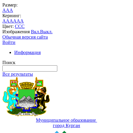
Размер:
A
A
A
Кернинг:
AA
AA
AA
Цвет:
C
C
C
Изображения
Вкл.
Выкл.
Обычная версия сайта
Войти
Информация
Поиск
Все результаты
Муниципальное образование
город Курган