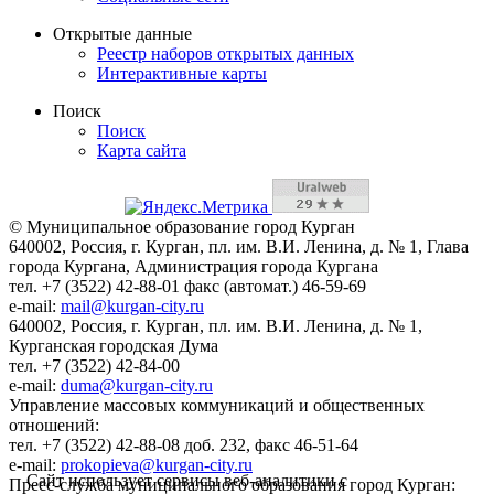
Открытые данные
Реестр наборов открытых данных
Интерактивные карты
Поиск
Поиск
Карта сайта
© Муниципальное образование город Курган
640002, Россия, г. Курган, пл. им. В.И. Ленина, д. № 1, Глава
города Кургана, Администрация города Кургана
тел. +7 (3522) 42-88-01 факс (автомат.) 46-59-69
e-mail:
mail@kurgan-city.ru
640002, Россия, г. Курган, пл. им. В.И. Ленина, д. № 1,
Курганская городская Дума
тел. +7 (3522) 42-84-00
e-mail:
duma@kurgan-city.ru
Управление массовых коммуникаций и общественных
отношений:
тел. +7 (3522) 42-88-08 доб. 232, факс 46-51-64
e-mail:
prokopieva@kurgan-city.ru
Сайт использует сервисы веб-аналитики с
Пресс-служба муниципального образования город Курган: