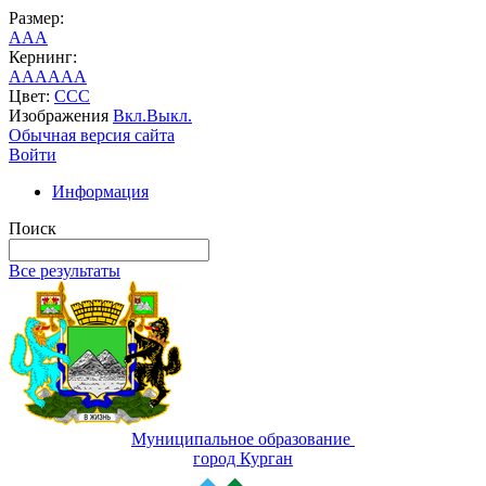
Размер:
A
A
A
Кернинг:
AA
AA
AA
Цвет:
C
C
C
Изображения
Вкл.
Выкл.
Обычная версия сайта
Войти
Информация
Поиск
Все результаты
Муниципальное образование
город Курган