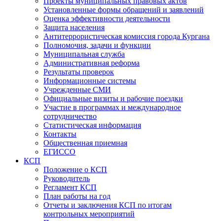
Проекты муниципальных правовых актов
Установленные формы обращений и заявлений
Оценка эффективности деятельности
Защита населения
Антитеррористическая комиссия города Кургана
Полномочия, задачи и функции
Муниципальная служба
Административная реформа
Результаты проверок
Информационные системы
Учрежденные СМИ
Официальные визиты и рабочие поездки
Участие в программах и международное
сотрудничество
Статистическая информация
Контакты
Общественная приемная
ЕГИССО
КСП
Положение о КСП
Руководитель
Регламент КСП
План работы на год
Отчеты и заключения КСП по итогам
контрольных мероприятий