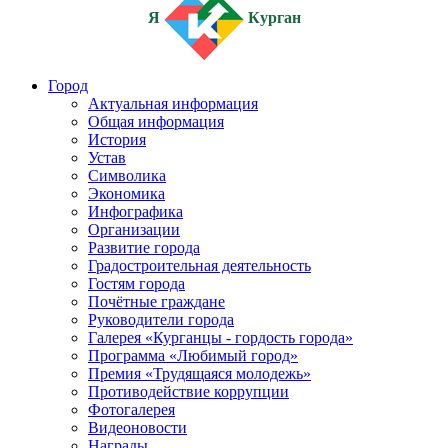
Я
Курган
Город
Актуальная информация
Общая информация
История
Устав
Символика
Экономика
Инфографика
Организации
Развитие города
Градостроительная деятельность
Гостям города
Почётные граждане
Руководители города
Галерея «Курганцы - гордость города»
Программа «Любимый город»
Премия «Трудящаяся молодежь»
Противодействие коррупции
Фотогалерея
Видеоновости
Награды