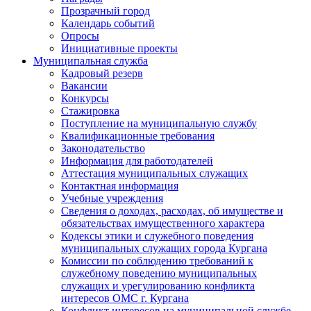
Прозрачный город
Календарь событий
Опросы
Инициативные проекты
Муниципальная служба
Кадровый резерв
Вакансии
Конкурсы
Стажировка
Поступление на муниципальную службу
Квалификационные требования
Законодательство
Информация для работодателей
Аттестация муниципальных служащих
Контактная информация
Учебные учреждения
Сведения о доходах, расходах, об имуществе и
обязательствах имущественного характера
Кодексы этики и служебного поведения
муниципальных служащих города Кургана
Комиссии по соблюдению требований к
служебному поведению муниципальных
служащих и урегулированию конфликта
интересов ОМС г. Кургана
Конфликт интересов на муниципальной службе