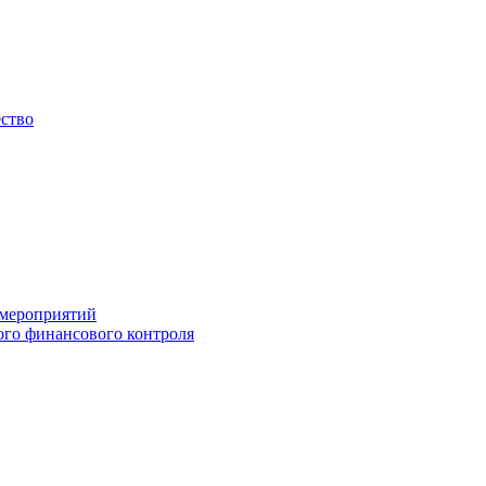
ество
 мероприятий
го финансового контроля