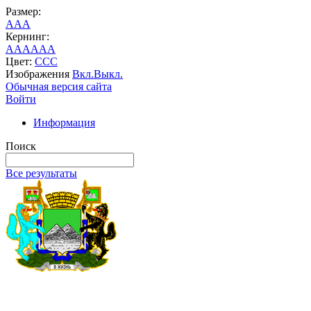
Размер:
A
A
A
Кернинг:
AA
AA
AA
Цвет:
C
C
C
Изображения
Вкл.
Выкл.
Обычная версия сайта
Войти
Информация
Поиск
Все результаты