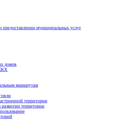
 предоставлении муниципальных услуг
ых домов
 ЖКХ
пальным маршрутам
говли
застроенной территории
м развитии территории
спользование
иторий