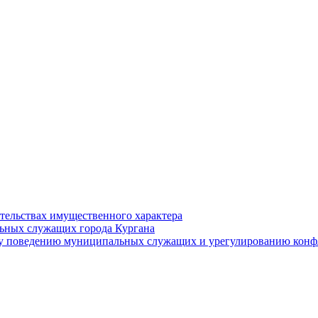
ательствах имущественного характера
ьных служащих города Кургана
у поведению муниципальных служащих и урегулированию конфл