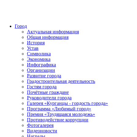
Город
Актуальная информация
Общая информация
История
Устав
Символика
Экономика
Инфографика
Организации
Развитие города
Градостроительная деятельность
Гостям города
Почётные граждане
Руководители города
Галерея «Курганцы - гордость города»
Программа «Любимый город»
Премия «Трудящаяся молодежь»
Противодействие коррупции
Фотогалерея
Видеоновости
Награды