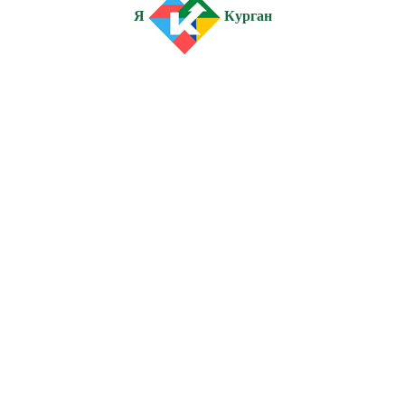
Я
Курган