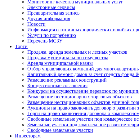
Мониторинг качества муниципальных услуг
Электронные сервисы
Предварительная запись
Другая информация
Новости
Информация о типичных юридических ошибках при
Услуги по погребению
Перечень МСЗУ
Торги
Продажа, аренда земельных и лесных участков
Продажа муниципального имущества
Аренда муниципальной казны
Отбор управляющих компаний для многоквартирн
Капитальный ремонт домов за счет средств фонда
Размещение рекламных конструкций
Концессионные соглашения
Конкурсы на осуществление перевозок по муници
Размещение нестационарных торговых объектов
Размещение нестационарных объектов уличной тор
Аукционы на право заключить договор о развитии 
Торги на право заключения договора о комплексно
Свободные земельные участки под коммерческое и
Земельные участки под комплексное развитие терр
Свободные земельные участки
Инвесторам