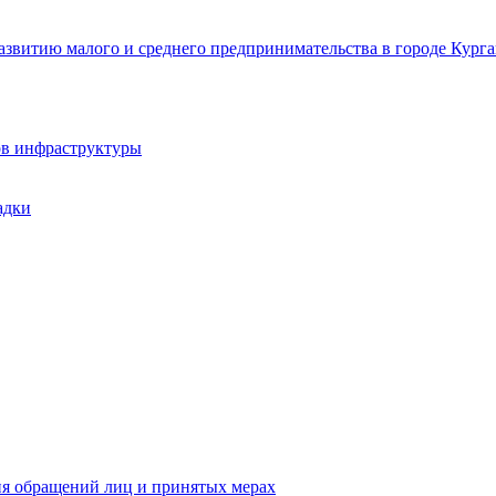
звитию малого и среднего предпринимательства в городе Курга
ов инфраструктуры
адки
ия обращений лиц и принятых мерах