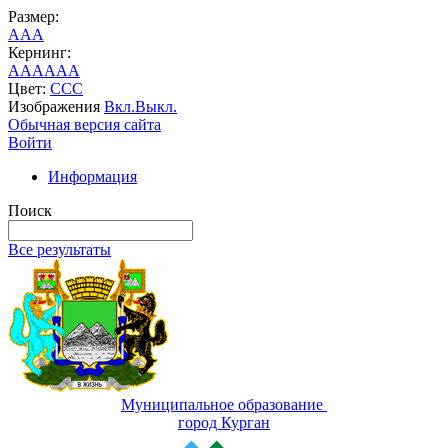
Размер:
A
A
A
Кернинг:
AA
AA
AA
Цвет:
C
C
C
Изображения
Вкл.
Выкл.
Обычная версия сайта
Войти
Информация
Поиск
Все результаты
Муниципальное образование
город Курган