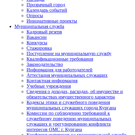
Прозрачный город
Календарь событий
Опросы
Инициативные проекты
Муниципальная служба
Кадровый резерв
Вакансии
Конкурсы
Стажировка
Поступление на муниципальную службу
Квалификационные требования
Законодательство
Информация для работодателей
Аттестация муниципальных служащих
Контактная информация
Учебные учреждения
Сведения о доходах, расходах, об имуществе и
обязательствах имущественного характера
Кодексы этики и служебного поведения
муниципальных служащих города Кургана
Комиссии по соблюдению требований к
служебному поведению муниципальных
служащих и урегулированию конфликта
интересов ОМС г. Кургана
Конфликт интересов на муниципальной службе