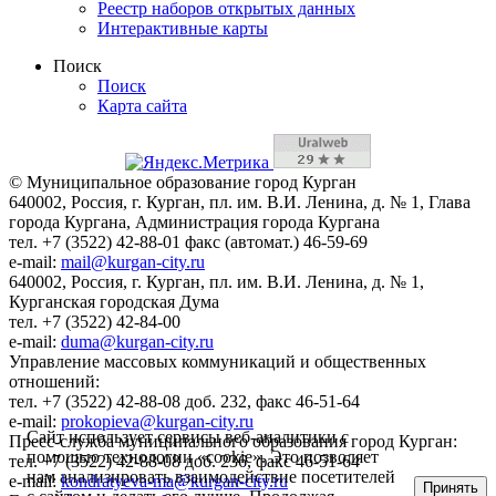
Реестр наборов открытых данных
Интерактивные карты
Поиск
Поиск
Карта сайта
© Муниципальное образование город Курган
640002, Россия, г. Курган, пл. им. В.И. Ленина, д. № 1, Глава
города Кургана, Администрация города Кургана
тел. +7 (3522) 42-88-01 факс (автомат.) 46-59-69
e-mail:
mail@kurgan-city.ru
640002, Россия, г. Курган, пл. им. В.И. Ленина, д. № 1,
Курганская городская Дума
тел. +7 (3522) 42-84-00
e-mail:
duma@kurgan-city.ru
Управление массовых коммуникаций и общественных
отношений:
тел. +7 (3522) 42-88-08 доб. 232, факс 46-51-64
e-mail:
prokopieva@kurgan-city.ru
Сайт использует сервисы веб-аналитики с
Пресс-служба муниципального образования город Курган:
помощью технологии «cookie». Это позволяет
тел. +7 (3522) 42-88-08 доб. 236, факс 46-51-64
нам анализировать взаимодействие посетителей
e-mail:
kondratyeva-ma@kurgan-city.ru
Принять