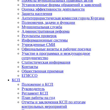
Проекты муниципальных правовых актов
Установленные формы обращений и заявлений
Оценка эффективности деятельности
Защита населения
Антитеррористическая комиссия города Кургана
Полномочия, задачи и функции
Муниципальная служба
Административная реформа
Результаты проверок
Информационные системы
Учрежденные СМИ
Официальные визиты и рабочие поездки
Участие в программах и международное
сотрудничество
Статистическая информация
Контакты
Общественная приемная
ЕГИССО
КСП
Положение о КСП
Руководитель
Регламент КСП
План работы на год
Отчеты и заключения КСП по итогам
контрольных мероприятий