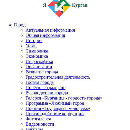
Я
Курган
Город
Актуальная информация
Общая информация
История
Устав
Символика
Экономика
Инфографика
Организации
Развитие города
Градостроительная деятельность
Гостям города
Почётные граждане
Руководители города
Галерея «Курганцы - гордость города»
Программа «Любимый город»
Премия «Трудящаяся молодежь»
Противодействие коррупции
Фотогалерея
Видеоновости
Награды