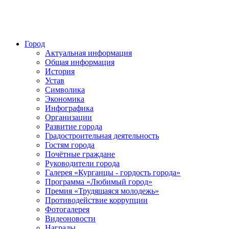
Город
Актуальная информация
Общая информация
История
Устав
Символика
Экономика
Инфографика
Организации
Развитие города
Градостроительная деятельность
Гостям города
Почётные граждане
Руководители города
Галерея «Курганцы - гордость города»
Программа «Любимый город»
Премия «Трудящаяся молодежь»
Противодействие коррупции
Фотогалерея
Видеоновости
Награды