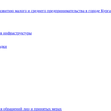
звитию малого и среднего предпринимательства в городе Курга
ов инфраструктуры
адки
ия обращений лиц и принятых мерах