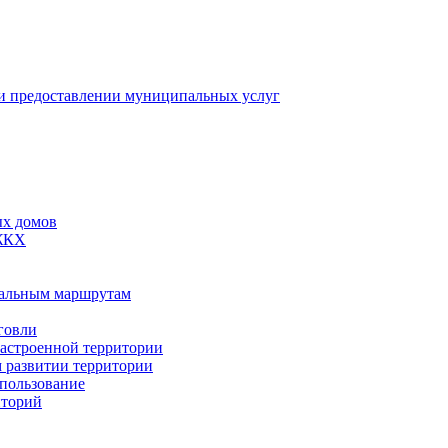
 предоставлении муниципальных услуг
ых домов
 ЖКХ
пальным маршрутам
говли
застроенной территории
м развитии территории
спользование
иторий