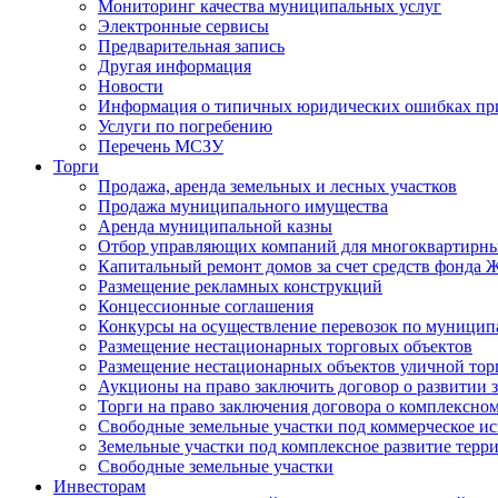
Мониторинг качества муниципальных услуг
Электронные сервисы
Предварительная запись
Другая информация
Новости
Информация о типичных юридических ошибках при
Услуги по погребению
Перечень МСЗУ
Торги
Продажа, аренда земельных и лесных участков
Продажа муниципального имущества
Аренда муниципальной казны
Отбор управляющих компаний для многоквартирн
Капитальный ремонт домов за счет средств фонда
Размещение рекламных конструкций
Концессионные соглашения
Конкурсы на осуществление перевозок по муници
Размещение нестационарных торговых объектов
Размещение нестационарных объектов уличной тор
Аукционы на право заключить договор о развитии 
Торги на право заключения договора о комплексно
Свободные земельные участки под коммерческое и
Земельные участки под комплексное развитие терр
Свободные земельные участки
Инвесторам