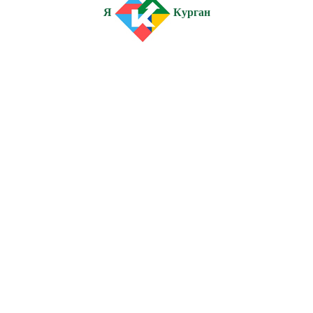
Я
Курган