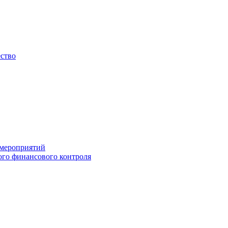
ество
 мероприятий
го финансового контроля