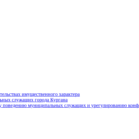
ательствах имущественного характера
ьных служащих города Кургана
у поведению муниципальных служащих и урегулированию конфл