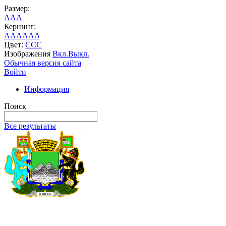
Размер:
A
A
A
Кернинг:
AA
AA
AA
Цвет:
C
C
C
Изображения
Вкл.
Выкл.
Обычная версия сайта
Войти
Информация
Поиск
Все результаты