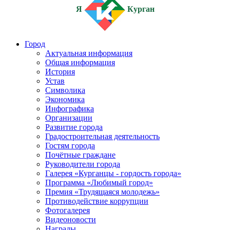
Я
Курган
Город
Актуальная информация
Общая информация
История
Устав
Символика
Экономика
Инфографика
Организации
Развитие города
Градостроительная деятельность
Гостям города
Почётные граждане
Руководители города
Галерея «Курганцы - гордость города»
Программа «Любимый город»
Премия «Трудящаяся молодежь»
Противодействие коррупции
Фотогалерея
Видеоновости
Награды