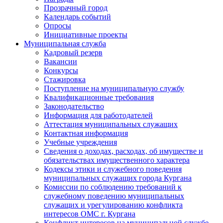
Прозрачный город
Календарь событий
Опросы
Инициативные проекты
Муниципальная служба
Кадровый резерв
Вакансии
Конкурсы
Стажировка
Поступление на муниципальную службу
Квалификационные требования
Законодательство
Информация для работодателей
Аттестация муниципальных служащих
Контактная информация
Учебные учреждения
Сведения о доходах, расходах, об имуществе и
обязательствах имущественного характера
Кодексы этики и служебного поведения
муниципальных служащих города Кургана
Комиссии по соблюдению требований к
служебному поведению муниципальных
служащих и урегулированию конфликта
интересов ОМС г. Кургана
Конфликт интересов на муниципальной службе