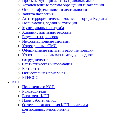
Проекты муниципальных правовых актов
Установленные формы обращений и заявлений
Оценка эффективности деятельности
Защита населения
Антитеррористическая комиссия города Кургана
Полномочия, задачи и функции
Муниципальная служба
Административная реформа
Результаты проверок
Информационные системы
Учрежденные СМИ
Официальные визиты и рабочие поездки
Участие в программах и международное
сотрудничество
Статистическая информация
Контакты
Общественная приемная
ЕГИССО
КСП
Положение о КСП
Руководитель
Регламент КСП
План работы на год
Отчеты и заключения КСП по итогам
контрольных мероприятий