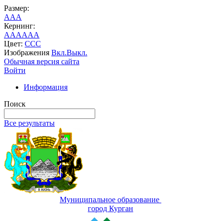
Размер:
A
A
A
Кернинг:
AA
AA
AA
Цвет:
C
C
C
Изображения
Вкл.
Выкл.
Обычная версия сайта
Войти
Информация
Поиск
Все результаты
Муниципальное образование
город Курган