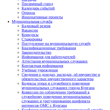
Прозрачный город
Календарь событий
Опросы
Инициативные проекты
Муниципальная служба
Кадровый резерв
Вакансии
Конкурсы
Стажировка
Поступление на муниципальную службу
Квалификационные требования
Законодательство
Информация для работодателей
Аттестация муниципальных служащих
Контактная информация
Учебные учреждения
Сведения о доходах, расходах, об имуществе и
обязательствах имущественного характера
Кодексы этики и служебного поведения
муниципальных служащих города Кургана
Комиссии по соблюдению требований к
служебному поведению муниципальных
служащих и урегулированию конфликта
интересов ОМС г. Кургана
Конфликт интересов на муниципальной службе