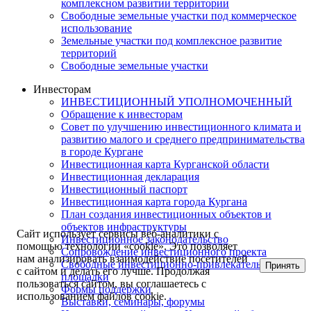
комплексном развитии территории
Свободные земельные участки под коммерческое
использование
Земельные участки под комплексное развитие
территорий
Свободные земельные участки
Инвесторам
ИНВЕСТИЦИОННЫЙ УПОЛНОМОЧЕННЫЙ
Обращение к инвесторам
Совет по улучшению инвестиционного климата и
развитию малого и среднего предпринимательства
в городе Кургане
Инвестиционная карта Курганской области
Инвестиционная декларация
Инвестиционный паспорт
Инвестиционная карта города Кургана
План создания инвестиционных объектов и
объектов инфраструктуры
Сайт использует сервисы веб-аналитики с
Инвестиционное законодательство
помощью технологии «cookie». Это позволяет
Сопровождение инвестиционного проекта
нам анализировать взаимодействие посетителей
Свободные инвестиционно-привлекательные
Принять
с сайтом и делать его лучше. Продолжая
площадки
пользоваться сайтом, вы соглашаетесь с
Формы поддержки
использованием файлов cookie.
Выставки, семинары, форумы