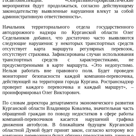
Госавтоинспекции: «Оперативно-профилактические
мероприятия будут продолжаться, согласно действующему
законодательству выявленные нарушения влекут за собой
административную ответственность».
Начальник территориального отдела государственного
автодорожного надзора по Курганской области Олег
Седельников добавил, что достаточно часто выявляются
следующие нарушения: у некоторых транспортных средств
отсутствует карта маршрута регулярных перевозок,
отсутствует страховка. Зафиксированы случаи использования
транспортных средств с характеристиками, не
предусмотренными в карте маршрута. «Это недопустимо.
Нельзя работать вне правового поля. Будет проведен
мониторинг безопасности каждой компании-перевозчика,
действующей на территории города Кургана. Ространснадзор
проверит каждого перевозчика и каждый маршрут», –
проинформировал Олег Викторович.
По словам директора департамента экономического развития
Курганской области Владимира Ковалева, значительная часть
обращений граждан по поводу недостатков в сфере работы
компаний-перевозчиков касается нарушений графика
движения автобусов. В ближайшем будущем Курганской
областной Думой будет принят закон, согласно которому все
компании-перевозчики будут обязаны предоставлять данные о