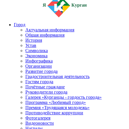
Я
Курган
Город
Актуальная информация
Общая информация
История
Устав
Символика
Экономика
Инфографика
Организации
Развитие города
Градостроительная деятельность
Гостям города
Почётные граждане
Руководители города
Галерея «Курганцы - гордость города»
Программа «Любимый город»
Премия «Трудящаяся молодежь»
Противодействие коррупции
Фотогалерея
Видеоновости
Награды