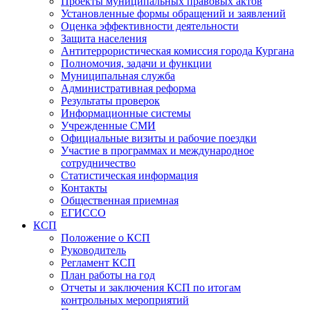
Проекты муниципальных правовых актов
Установленные формы обращений и заявлений
Оценка эффективности деятельности
Защита населения
Антитеррористическая комиссия города Кургана
Полномочия, задачи и функции
Муниципальная служба
Административная реформа
Результаты проверок
Информационные системы
Учрежденные СМИ
Официальные визиты и рабочие поездки
Участие в программах и международное
сотрудничество
Статистическая информация
Контакты
Общественная приемная
ЕГИССО
КСП
Положение о КСП
Руководитель
Регламент КСП
План работы на год
Отчеты и заключения КСП по итогам
контрольных мероприятий