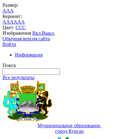
Размер:
A
A
A
Кернинг:
AA
AA
AA
Цвет:
C
C
C
Изображения
Вкл.
Выкл.
Обычная версия сайта
Войти
Информация
Поиск
Все результаты
Муниципальное образование
город Курган