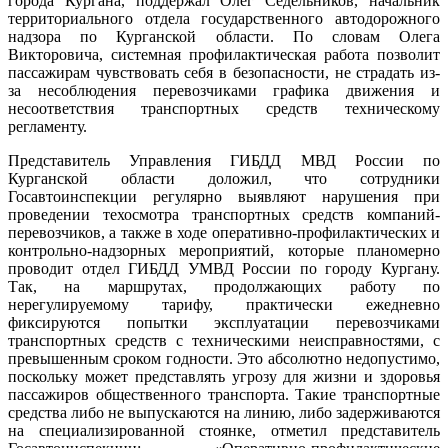
города Кургана, поддержал Олег Седельников, начальник
территориального отдела государственного автодорожного
надзора по Курганской области. По словам Олега
Викторовича, системная профилактическая работа позволит
пассажирам чувствовать себя в безопасности, не страдать из-
за несоблюдения перевозчиками графика движения и
несоответствия транспортных средств техническому
регламенту.
Представитель Управления ГИБДД МВД России по
Курганской области доложил, что сотрудники
Госавтоинспекции регулярно выявляют нарушения при
проведении техосмотра транспортных средств компаний-
перевозчиков, а также в ходе оперативно-профилактических и
контрольно-надзорных мероприятий, которые планомерно
проводит отдел ГИБДД УМВД России по городу Кургану.
Так, на маршрутах, продолжающих работу по
нерегулируемому тарифу, практически ежедневно
фиксируются попытки эксплуатации перевозчиками
транспортных средств с техническими неисправностями, с
превышенным сроком годности. Это абсолютно недопустимо,
поскольку может представлять угрозу для жизни и здоровья
пассажиров общественного транспорта. Такие транспортные
средства либо не выпускаются на линию, либо задерживаются
на специализированной стоянке, отметил представитель