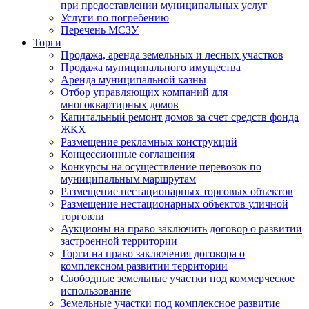
при предоставлении муниципальных услуг
Услуги по погребению
Перечень МСЗУ
Торги
Продажа, аренда земельных и лесных участков
Продажа муниципального имущества
Аренда муниципальной казны
Отбор управляющих компаний для
многоквартирных домов
Капитальный ремонт домов за счет средств фонда
ЖКХ
Размещение рекламных конструкций
Концессионные соглашения
Конкурсы на осуществление перевозок по
муниципальным маршрутам
Размещение нестационарных торговых объектов
Размещение нестационарных объектов уличной
торговли
Аукционы на право заключить договор о развитии
застроенной территории
Торги на право заключения договора о
комплексном развитии территории
Свободные земельные участки под коммерческое
использование
Земельные участки под комплексное развитие