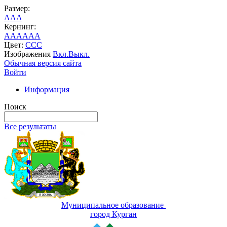
Размер:
A
A
A
Кернинг:
AA
AA
AA
Цвет:
C
C
C
Изображения
Вкл.
Выкл.
Обычная версия сайта
Войти
Информация
Поиск
Все результаты
Муниципальное образование
город Курган