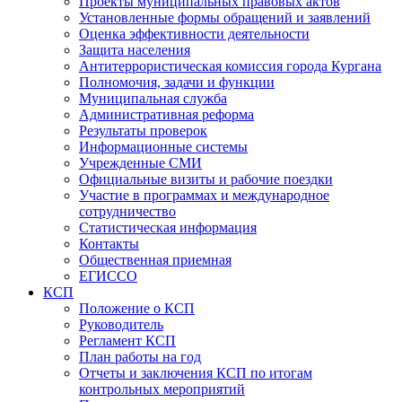
Проекты муниципальных правовых актов
Установленные формы обращений и заявлений
Оценка эффективности деятельности
Защита населения
Антитеррористическая комиссия города Кургана
Полномочия, задачи и функции
Муниципальная служба
Административная реформа
Результаты проверок
Информационные системы
Учрежденные СМИ
Официальные визиты и рабочие поездки
Участие в программах и международное
сотрудничество
Статистическая информация
Контакты
Общественная приемная
ЕГИССО
КСП
Положение о КСП
Руководитель
Регламент КСП
План работы на год
Отчеты и заключения КСП по итогам
контрольных мероприятий