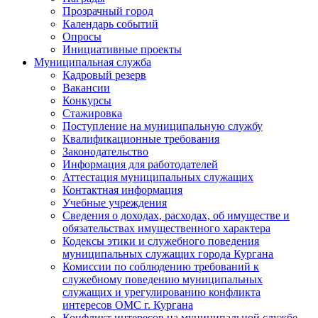
Прозрачный город
Календарь событий
Опросы
Инициативные проекты
Муниципальная служба
Кадровый резерв
Вакансии
Конкурсы
Стажировка
Поступление на муниципальную службу
Квалификационные требования
Законодательство
Информация для работодателей
Аттестация муниципальных служащих
Контактная информация
Учебные учреждения
Сведения о доходах, расходах, об имуществе и
обязательствах имущественного характера
Кодексы этики и служебного поведения
муниципальных служащих города Кургана
Комиссии по соблюдению требований к
служебному поведению муниципальных
служащих и урегулированию конфликта
интересов ОМС г. Кургана
Конфликт интересов на муниципальной службе