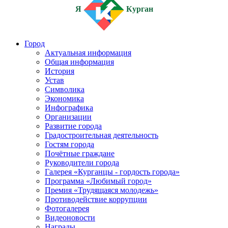
Я
Курган
Город
Актуальная информация
Общая информация
История
Устав
Символика
Экономика
Инфографика
Организации
Развитие города
Градостроительная деятельность
Гостям города
Почётные граждане
Руководители города
Галерея «Курганцы - гордость города»
Программа «Любимый город»
Премия «Трудящаяся молодежь»
Противодействие коррупции
Фотогалерея
Видеоновости
Награды