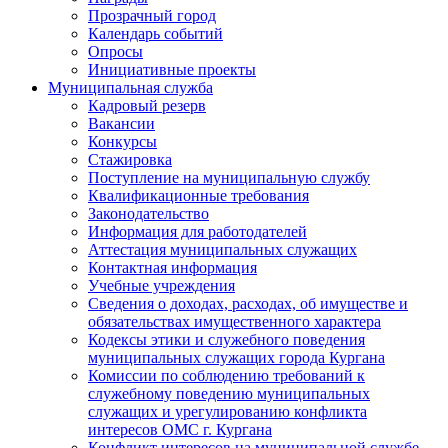
Прозрачный город
Календарь событий
Опросы
Инициативные проекты
Муниципальная служба
Кадровый резерв
Вакансии
Конкурсы
Стажировка
Поступление на муниципальную службу
Квалификационные требования
Законодательство
Информация для работодателей
Аттестация муниципальных служащих
Контактная информация
Учебные учреждения
Сведения о доходах, расходах, об имуществе и
обязательствах имущественного характера
Кодексы этики и служебного поведения
муниципальных служащих города Кургана
Комиссии по соблюдению требований к
служебному поведению муниципальных
служащих и урегулированию конфликта
интересов ОМС г. Кургана
Конфликт интересов на муниципальной службе