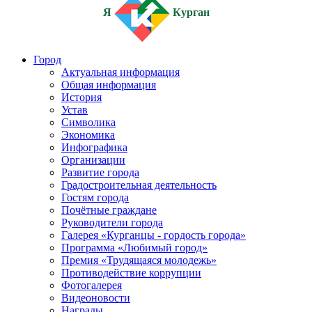
Я
Курган
Город
Актуальная информация
Общая информация
История
Устав
Символика
Экономика
Инфографика
Организации
Развитие города
Градостроительная деятельность
Гостям города
Почётные граждане
Руководители города
Галерея «Курганцы - гордость города»
Программа «Любимый город»
Премия «Трудящаяся молодежь»
Противодействие коррупции
Фотогалерея
Видеоновости
Награды