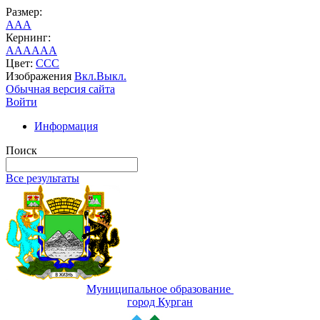
Размер:
A
A
A
Кернинг:
AA
AA
AA
Цвет:
C
C
C
Изображения
Вкл.
Выкл.
Обычная версия сайта
Войти
Информация
Поиск
Все результаты
Муниципальное образование
город Курган