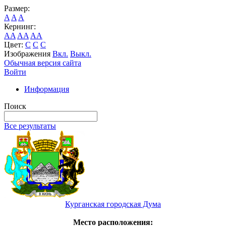
Размер:
A
A
A
Кернинг:
AA
AA
AA
Цвет:
C
C
C
Изображения
Вкл.
Выкл.
Обычная версия сайта
Войти
Информация
Поиск
Все результаты
Курганская городская Дума
Место расположения: