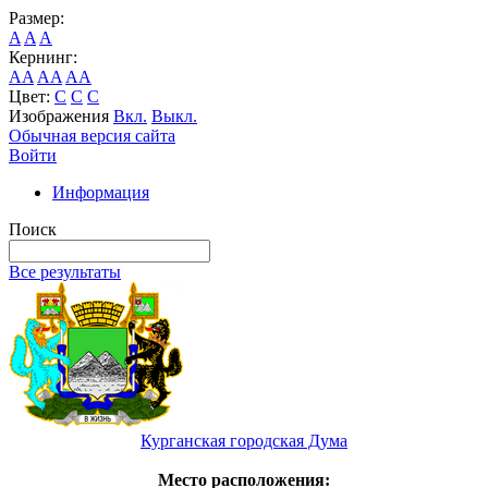
Размер:
A
A
A
Кернинг:
AA
AA
AA
Цвет:
C
C
C
Изображения
Вкл.
Выкл.
Обычная версия сайта
Войти
Информация
Поиск
Все результаты
Курганская городская Дума
Место расположения: