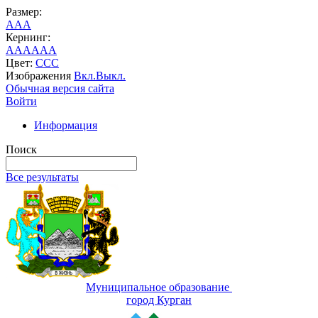
Размер:
A
A
A
Кернинг:
AA
AA
AA
Цвет:
C
C
C
Изображения
Вкл.
Выкл.
Обычная версия сайта
Войти
Информация
Поиск
Все результаты
Муниципальное образование
город Курган