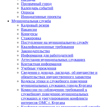
Прозрачный город
Календарь событий
Опросы
Инициативные проекты
Муниципальная служба
Кадровый резерв
Вакансии
Конкурсы
Стажировка
Поступление на муниципальную службу
Квалификационные требования
Законодательство
Информация для работодателей
Аттестация муниципальных служащих
Контактная информация
Учебные учреждения
Сведения о доходах, расходах, об имуществе и
обязательствах имущественного характера
Кодексы этики и служебного поведения
муниципальных служащих города Кургана
Комиссии по соблюдению требований к
служебному поведению муниципальных
служащих и урегулированию конфликта
интересов ОМС г. Кургана
Конфликт интересов на муниципальной службе