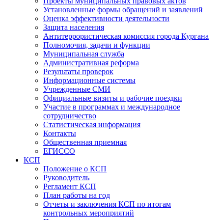
Проекты муниципальных правовых актов
Установленные формы обращений и заявлений
Оценка эффективности деятельности
Защита населения
Антитеррористическая комиссия города Кургана
Полномочия, задачи и функции
Муниципальная служба
Административная реформа
Результаты проверок
Информационные системы
Учрежденные СМИ
Официальные визиты и рабочие поездки
Участие в программах и международное
сотрудничество
Статистическая информация
Контакты
Общественная приемная
ЕГИССО
КСП
Положение о КСП
Руководитель
Регламент КСП
План работы на год
Отчеты и заключения КСП по итогам
контрольных мероприятий