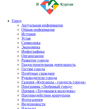
Я
Курган
Город
Актуальная информация
Общая информация
История
Устав
Символика
Экономика
Инфографика
Организации
Развитие города
Градостроительная деятельность
Гостям города
Почётные граждане
Руководители города
Галерея «Курганцы - гордость города»
Программа «Любимый город»
Премия «Трудящаяся молодежь»
Противодействие коррупции
Фотогалерея
Видеоновости
Награды