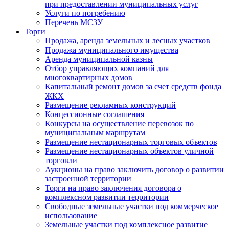
при предоставлении муниципальных услуг
Услуги по погребению
Перечень МСЗУ
Торги
Продажа, аренда земельных и лесных участков
Продажа муниципального имущества
Аренда муниципальной казны
Отбор управляющих компаний для
многоквартирных домов
Капитальный ремонт домов за счет средств фонда
ЖКХ
Размещение рекламных конструкций
Концессионные соглашения
Конкурсы на осуществление перевозок по
муниципальным маршрутам
Размещение нестационарных торговых объектов
Размещение нестационарных объектов уличной
торговли
Аукционы на право заключить договор о развитии
застроенной территории
Торги на право заключения договора о
комплексном развитии территории
Свободные земельные участки под коммерческое
использование
Земельные участки под комплексное развитие