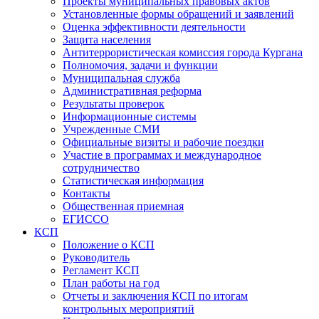
Проекты муниципальных правовых актов
Установленные формы обращений и заявлений
Оценка эффективности деятельности
Защита населения
Антитеррористическая комиссия города Кургана
Полномочия, задачи и функции
Муниципальная служба
Административная реформа
Результаты проверок
Информационные системы
Учрежденные СМИ
Официальные визиты и рабочие поездки
Участие в программах и международное
сотрудничество
Статистическая информация
Контакты
Общественная приемная
ЕГИССО
КСП
Положение о КСП
Руководитель
Регламент КСП
План работы на год
Отчеты и заключения КСП по итогам
контрольных мероприятий