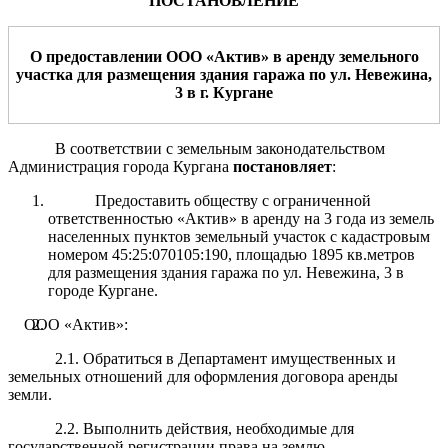
ПОСТАНОВЛЕНИЕ
О предоставлении
ООО «
Актив
»
в аренду земельного
участка
для
размещения
здания
гараж
а
по ул.
Невежина
,
3
в г
.
Кургане
В соответствии с земельным законодательством
Администрация города Кургана
постановляет
:
Предоставить обществу с ограниченной
ответственностью «Актив» в аренду на 3 года из земель
населенных пунктов земельный участок с кадастровым
номером 45:25:070105:190, площадью 1895 кв.метров
для размещения здания гаража по ул. Невежина, 3 в
городе Кургане.
ООО «Актив»:
2.1. Обратиться в Департамент имущественных и
земельных отношений для оформления договора аренды
земли.
2.2. Выполнить действия, необходимые для
государственной регистрации права на землю.