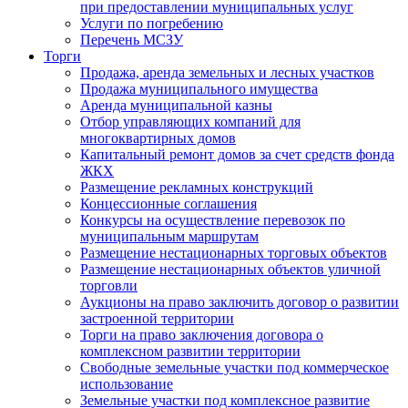
при предоставлении муниципальных услуг
Услуги по погребению
Перечень МСЗУ
Торги
Продажа, аренда земельных и лесных участков
Продажа муниципального имущества
Аренда муниципальной казны
Отбор управляющих компаний для
многоквартирных домов
Капитальный ремонт домов за счет средств фонда
ЖКХ
Размещение рекламных конструкций
Концессионные соглашения
Конкурсы на осуществление перевозок по
муниципальным маршрутам
Размещение нестационарных торговых объектов
Размещение нестационарных объектов уличной
торговли
Аукционы на право заключить договор о развитии
застроенной территории
Торги на право заключения договора о
комплексном развитии территории
Свободные земельные участки под коммерческое
использование
Земельные участки под комплексное развитие