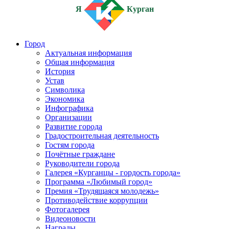
Я
Курган
Город
Актуальная информация
Общая информация
История
Устав
Символика
Экономика
Инфографика
Организации
Развитие города
Градостроительная деятельность
Гостям города
Почётные граждане
Руководители города
Галерея «Курганцы - гордость города»
Программа «Любимый город»
Премия «Трудящаяся молодежь»
Противодействие коррупции
Фотогалерея
Видеоновости
Награды