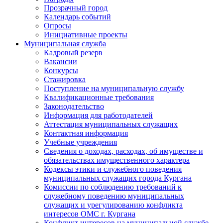
Прозрачный город
Календарь событий
Опросы
Инициативные проекты
Муниципальная служба
Кадровый резерв
Вакансии
Конкурсы
Стажировка
Поступление на муниципальную службу
Квалификационные требования
Законодательство
Информация для работодателей
Аттестация муниципальных служащих
Контактная информация
Учебные учреждения
Сведения о доходах, расходах, об имуществе и
обязательствах имущественного характера
Кодексы этики и служебного поведения
муниципальных служащих города Кургана
Комиссии по соблюдению требований к
служебному поведению муниципальных
служащих и урегулированию конфликта
интересов ОМС г. Кургана
Конфликт интересов на муниципальной службе