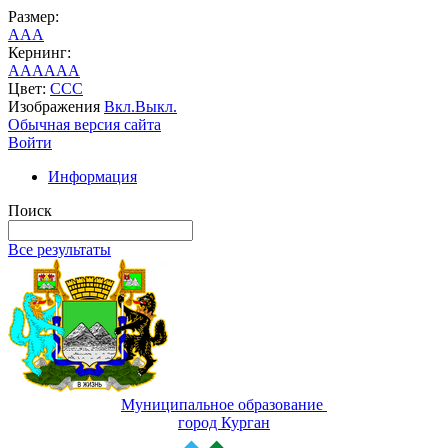
Размер:
A
A
A
Кернинг:
AA
AA
AA
Цвет:
C
C
C
Изображения
Вкл.
Выкл.
Обычная версия сайта
Войти
Информация
Поиск
Все результаты
Муниципальное образование
город Курган