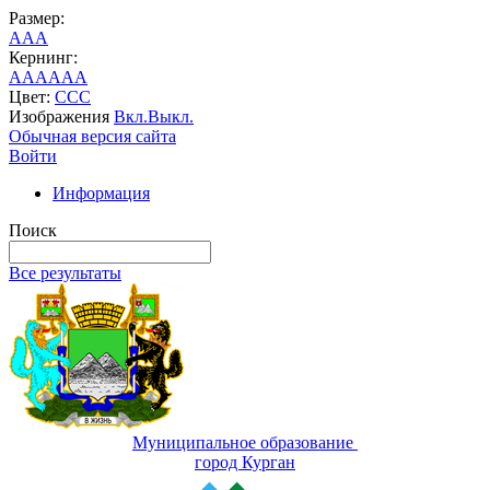
Размер:
A
A
A
Кернинг:
AA
AA
AA
Цвет:
C
C
C
Изображения
Вкл.
Выкл.
Обычная версия сайта
Войти
Информация
Поиск
Все результаты
Муниципальное образование
город Курган