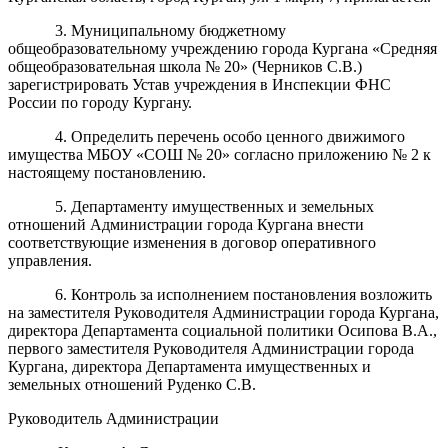
3
. Муниципальному бюджетному
общеобразовательному учреждению города Кургана «Средня
я
общеобразовательная школа №
20
» (
Черников С.В.
)
зарегистрировать Устав учреждения в Инспекции ФНС
России по городу Кургану.
4
.
Определи
ть перечень особо ценного движимого
имущества
М
Б
ОУ «
СОШ №
20
»
согласно приложению №
2
к
настоящему постановлению.
5
.
Департаменту
имущественных и земельных
отношений
Администрации города Кургана в
нести
соответствующие изменения в договор оперативно
го
управлени
я.
6
. Контроль за исполнением постановления возложить
на заместителя Руководителя Администрации города Кургана,
директора Департамента социальной политики Осипова В.А.,
первого
заместителя Руководителя Администрации города
Кургана, директора Департамента имущественных и
земельных отношений
Руденко С.В.
Руководитель Администрации