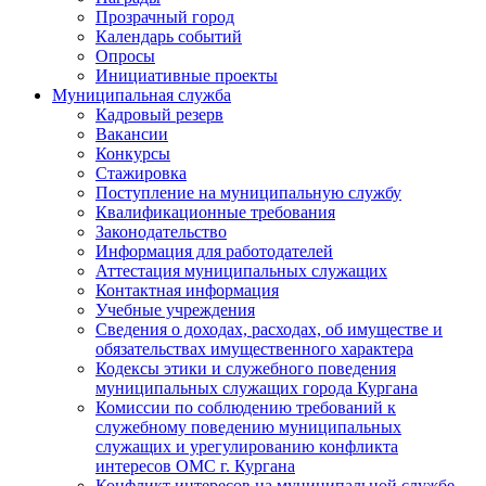
Прозрачный город
Календарь событий
Опросы
Инициативные проекты
Муниципальная служба
Кадровый резерв
Вакансии
Конкурсы
Стажировка
Поступление на муниципальную службу
Квалификационные требования
Законодательство
Информация для работодателей
Аттестация муниципальных служащих
Контактная информация
Учебные учреждения
Сведения о доходах, расходах, об имуществе и
обязательствах имущественного характера
Кодексы этики и служебного поведения
муниципальных служащих города Кургана
Комиссии по соблюдению требований к
служебному поведению муниципальных
служащих и урегулированию конфликта
интересов ОМС г. Кургана
Конфликт интересов на муниципальной службе