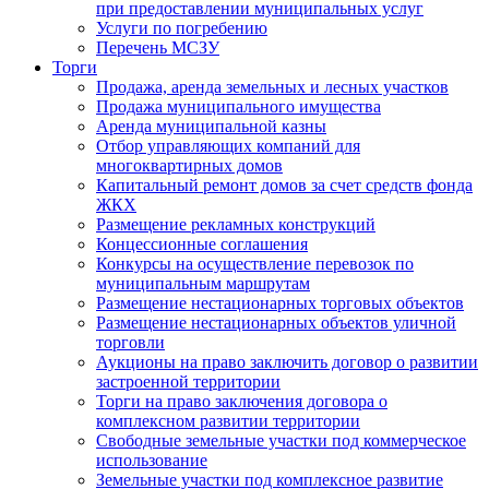
при предоставлении муниципальных услуг
Услуги по погребению
Перечень МСЗУ
Торги
Продажа, аренда земельных и лесных участков
Продажа муниципального имущества
Аренда муниципальной казны
Отбор управляющих компаний для
многоквартирных домов
Капитальный ремонт домов за счет средств фонда
ЖКХ
Размещение рекламных конструкций
Концессионные соглашения
Конкурсы на осуществление перевозок по
муниципальным маршрутам
Размещение нестационарных торговых объектов
Размещение нестационарных объектов уличной
торговли
Аукционы на право заключить договор о развитии
застроенной территории
Торги на право заключения договора о
комплексном развитии территории
Свободные земельные участки под коммерческое
использование
Земельные участки под комплексное развитие