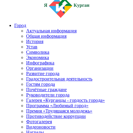
Я
Курган
Город
Актуальная информация
Общая информация
История
Устав
Символика
Экономика
Инфографика
Организации
Развитие города
Градостроительная деятельность
Гостям города
Почётные граждане
Руководители города
Галерея «Курганцы - гордость города»
Программа «Любимый город»
Премия «Трудящаяся молодежь»
Противодействие коррупции
Фотогалерея
Видеоновости
Награды