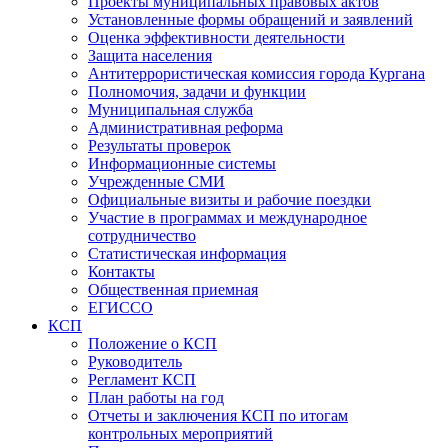
Проекты муниципальных правовых актов
Установленные формы обращений и заявлений
Оценка эффективности деятельности
Защита населения
Антитеррористическая комиссия города Кургана
Полномочия, задачи и функции
Муниципальная служба
Административная реформа
Результаты проверок
Информационные системы
Учрежденные СМИ
Официальные визиты и рабочие поездки
Участие в программах и международное
сотрудничество
Статистическая информация
Контакты
Общественная приемная
ЕГИССО
КСП
Положение о КСП
Руководитель
Регламент КСП
План работы на год
Отчеты и заключения КСП по итогам
контрольных мероприятий