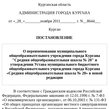
Курганская область
АДМИНИСТРАЦИЯ ГОРОДА КУРГАНА
от
«_28_»________ноября 2011________ г. N__8644___
Курган
ПОСТАНОВЛЕНИЕ
О
переименов
ании муниципального
обще
образовательного учреждения города Кургана
"
Средняя общеобразовательная школа №
20
"
и
утверждении Устава муниципального бюджетного
общеоб
разовательного учреждения города Кургана
«
Средняя общеобразовательная школа №
20
» в новой
редакции
В соответствии с Гражданским кодексом Российской
Федерации, Федеральными законами от
12.01.1996 г. № 7-ФЗ
«О некоммерческих организациях», от
06.10.2003 г. № 131-ФЗ
«Об общих принципах организации местного самоуправления
в Российской Федерации», постановлениями Администрации