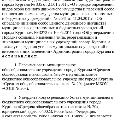
города Кургана
№ 335 от 21.01.2011г. «О порядке определения
видов особо ценного движимого имущества и перечней особо
ценного движимого имущества муниципальных автономных
и бюджетных учреждений»
,
№ 2641 от 11.04.2011г. «Об
определении видов особо ценного движимого имущества
муниципальных автономных и бюджетных учреждений
города Кургана»
,
№ 3272 от 10.05.2011 года «Об утверждении
Порядка создания, изменения типа, реорганизации и
ликвидации муниципальных учреждений города Кургана, а
также утверждения уставов муниципальных учрежден
ий и
внесения в них изменений»
Администрация го
рода Кургана
п
о с т а н о в л я е т:
1.
Переименовать
муниципальное
обще
образовательное учреждение города Кургана «
Средняя
общеобразовательная школа №
20
»
в муниципальное
бюджетное
обще
образовательное учреждение города Кургана
«
Средняя общеобразовательная школа №
20
»
(
далее М
Б
ОУ
«
СОШ №
20
»)
.
2.
Утвердить новую редакцию Устава муниципального
бюджетного общеобразовательного учреждения города
Кургана «Средняя общеобразовательная школа №
20
»,
юридический адрес: 6400
2
3
, Российская Федерация,
Курганская область, город Курган, ул.
1 мкрн
,
7
,
прилагается
.