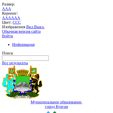
Размер:
A
A
A
Кернинг:
AA
AA
AA
Цвет:
C
C
C
Изображения
Вкл.
Выкл.
Обычная версия сайта
Войти
Информация
Поиск
Все результаты
Муниципальное образование
город Курган