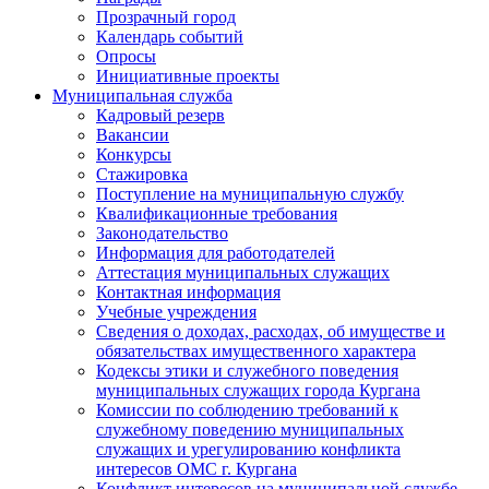
Прозрачный город
Календарь событий
Опросы
Инициативные проекты
Муниципальная служба
Кадровый резерв
Вакансии
Конкурсы
Стажировка
Поступление на муниципальную службу
Квалификационные требования
Законодательство
Информация для работодателей
Аттестация муниципальных служащих
Контактная информация
Учебные учреждения
Сведения о доходах, расходах, об имуществе и
обязательствах имущественного характера
Кодексы этики и служебного поведения
муниципальных служащих города Кургана
Комиссии по соблюдению требований к
служебному поведению муниципальных
служащих и урегулированию конфликта
интересов ОМС г. Кургана
Конфликт интересов на муниципальной службе