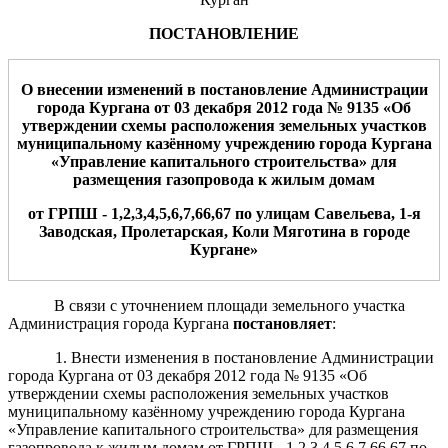
ПОСТАНОВЛЕНИЕ
О внесении изменений в постановление Администрации
города Кургана от
03
декабр
я 2012
года №
9135
«
Об
утверждении схемы расположения
земельн
ых
участк
ов
муниципальному казённому учреждению города Кургана
«Управление капитального строительства»
для
размещения
газопровода к жилым домам
от ГРПШ -
1,2,3,4,5,6,7,6
6,6
7
по улицам
Савельева, 1-я
Заводская, Пролетарская, Коли Мяготина
в городе
Кургане
»
В связи с уточнением площади земельного участка
Администрация города Кургана
постановляет
:
1. Внести изменения в постановление Администрации
города Кургана от 03 декабря 2012 года № 9135 «Об
утверждении схемы расположения земельных участков
муниципальному казённому учреждению города Кургана
«Управление капитального строительства» для размещения
газопровода к жилым домам от ГРПШ - 1,2,3,4,5,6,7,66,67 по