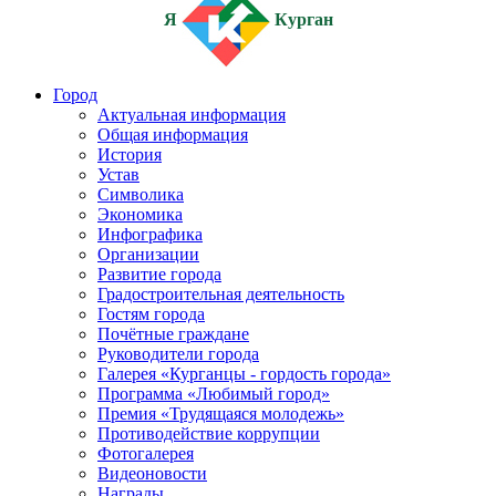
Я
Курган
Город
Актуальная информация
Общая информация
История
Устав
Символика
Экономика
Инфографика
Организации
Развитие города
Градостроительная деятельность
Гостям города
Почётные граждане
Руководители города
Галерея «Курганцы - гордость города»
Программа «Любимый город»
Премия «Трудящаяся молодежь»
Противодействие коррупции
Фотогалерея
Видеоновости
Награды