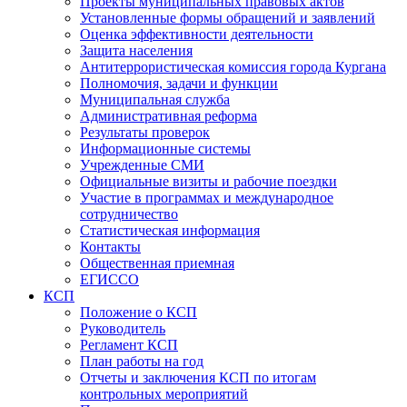
Проекты муниципальных правовых актов
Установленные формы обращений и заявлений
Оценка эффективности деятельности
Защита населения
Антитеррористическая комиссия города Кургана
Полномочия, задачи и функции
Муниципальная служба
Административная реформа
Результаты проверок
Информационные системы
Учрежденные СМИ
Официальные визиты и рабочие поездки
Участие в программах и международное
сотрудничество
Статистическая информация
Контакты
Общественная приемная
ЕГИССО
КСП
Положение о КСП
Руководитель
Регламент КСП
План работы на год
Отчеты и заключения КСП по итогам
контрольных мероприятий