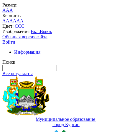
Размер:
A
A
A
Кернинг:
AA
AA
AA
Цвет:
C
C
C
Изображения
Вкл.
Выкл.
Обычная версия сайта
Войти
Информация
Поиск
Все результаты
Муниципальное образование
город Курган