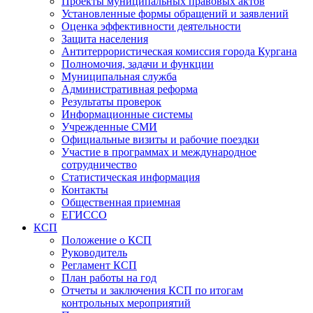
Проекты муниципальных правовых актов
Установленные формы обращений и заявлений
Оценка эффективности деятельности
Защита населения
Антитеррористическая комиссия города Кургана
Полномочия, задачи и функции
Муниципальная служба
Административная реформа
Результаты проверок
Информационные системы
Учрежденные СМИ
Официальные визиты и рабочие поездки
Участие в программах и международное
сотрудничество
Статистическая информация
Контакты
Общественная приемная
ЕГИССО
КСП
Положение о КСП
Руководитель
Регламент КСП
План работы на год
Отчеты и заключения КСП по итогам
контрольных мероприятий