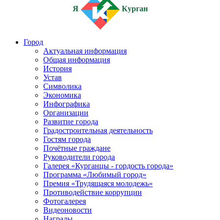
Я
Курган
Город
Актуальная информация
Общая информация
История
Устав
Символика
Экономика
Инфографика
Организации
Развитие города
Градостроительная деятельность
Гостям города
Почётные граждане
Руководители города
Галерея «Курганцы - гордость города»
Программа «Любимый город»
Премия «Трудящаяся молодежь»
Противодействие коррупции
Фотогалерея
Видеоновости
Награды