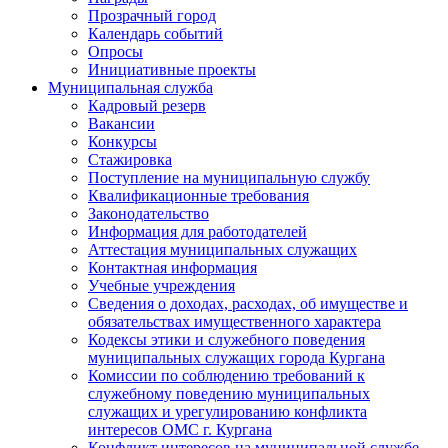
Прозрачный город
Календарь событий
Опросы
Инициативные проекты
Муниципальная служба
Кадровый резерв
Вакансии
Конкурсы
Стажировка
Поступление на муниципальную службу
Квалификационные требования
Законодательство
Информация для работодателей
Аттестация муниципальных служащих
Контактная информация
Учебные учреждения
Сведения о доходах, расходах, об имуществе и
обязательствах имущественного характера
Кодексы этики и служебного поведения
муниципальных служащих города Кургана
Комиссии по соблюдению требований к
служебному поведению муниципальных
служащих и урегулированию конфликта
интересов ОМС г. Кургана
Конфликт интересов на муниципальной службе