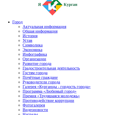
Я
Курган
Город
Актуальная информация
Общая информация
История
Устав
Символика
Экономика
Инфографика
Организации
Развитие города
Градостроительная деятельность
Гостям города
Почётные граждане
Руководители города
Галерея «Курганцы - гордость города»
Программа «Любимый город»
Премия «Трудящаяся молодежь»
Противодействие коррупции
Фотогалерея
Видеоновости
Награды