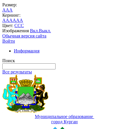
Размер:
A
A
A
Кернинг:
AA
AA
AA
Цвет:
C
C
C
Изображения
Вкл.
Выкл.
Обычная версия сайта
Войти
Информация
Поиск
Все результаты
Муниципальное образование
город Курган