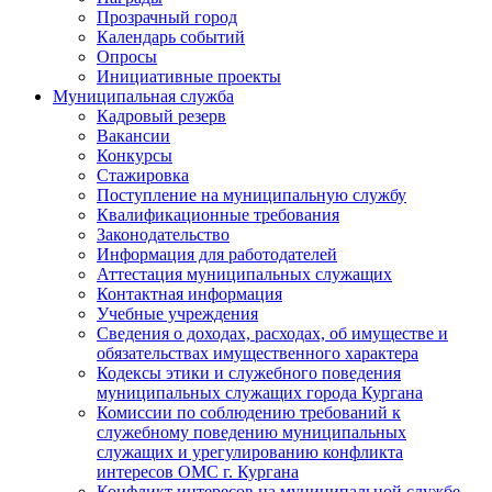
Прозрачный город
Календарь событий
Опросы
Инициативные проекты
Муниципальная служба
Кадровый резерв
Вакансии
Конкурсы
Стажировка
Поступление на муниципальную службу
Квалификационные требования
Законодательство
Информация для работодателей
Аттестация муниципальных служащих
Контактная информация
Учебные учреждения
Сведения о доходах, расходах, об имуществе и
обязательствах имущественного характера
Кодексы этики и служебного поведения
муниципальных служащих города Кургана
Комиссии по соблюдению требований к
служебному поведению муниципальных
служащих и урегулированию конфликта
интересов ОМС г. Кургана
Конфликт интересов на муниципальной службе