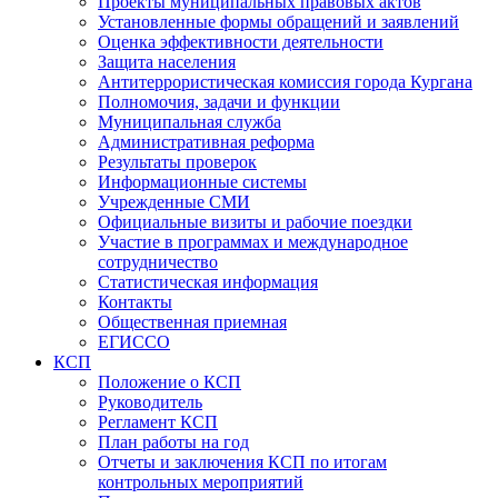
Проекты муниципальных правовых актов
Установленные формы обращений и заявлений
Оценка эффективности деятельности
Защита населения
Антитеррористическая комиссия города Кургана
Полномочия, задачи и функции
Муниципальная служба
Административная реформа
Результаты проверок
Информационные системы
Учрежденные СМИ
Официальные визиты и рабочие поездки
Участие в программах и международное
сотрудничество
Статистическая информация
Контакты
Общественная приемная
ЕГИССО
КСП
Положение о КСП
Руководитель
Регламент КСП
План работы на год
Отчеты и заключения КСП по итогам
контрольных мероприятий