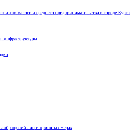
звитию малого и среднего предпринимательства в городе Курга
ов инфраструктуры
адки
ия обращений лиц и принятых мерах