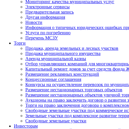
Мониторинг качества муниципальных услуг
Электронные сервисы
Предварительная запись
Другая информация
Новости
Информация о типичных юридических ошибках при
Услуги по погребению
Перечень МСЗУ
Торги
Продажа, аренда земельных и лесных участков
Продажа муниципального имущества
Аренда муниципальной казны
Отбор управляющих компаний для многоквартирн
Капитальный ремонт домов за счет средств фонда
Размещение рекламных конструкций
Концессионные соглашения
Конкурсы на осуществление перевозок по муници
Размещение нестационарных торговых объектов
Размещение нестационарных объектов уличной тор
Аукционы на право заключить договор о развитии 
Торги на право заключения договора о комплексно
Свободные земельные участки под коммерческое и
Земельные участки под комплексное развитие терр
Свободные земельные участки
Инвесторам