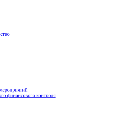
ество
 мероприятий
го финансового контроля