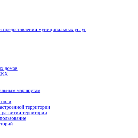
 предоставлении муниципальных услуг
ых домов
 ЖКХ
пальным маршрутам
говли
застроенной территории
м развитии территории
спользование
иторий