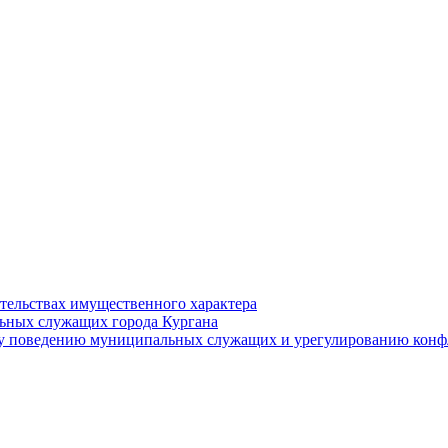
ательствах имущественного характера
ьных служащих города Кургана
у поведению муниципальных служащих и урегулированию конфл