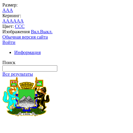
Размер:
A
A
A
Кернинг:
AA
AA
AA
Цвет:
C
C
C
Изображения
Вкл.
Выкл.
Обычная версия сайта
Войти
Информация
Поиск
Все результаты