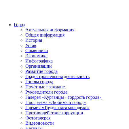
Город
Актуальная информация
Общая информация
История
Устав
Символика
Экономика
Инфографика
Организации
Развитие города
Градостроительная деятельность
Гостям города
Почётные граждане
Руководители города
Галерея «Курганцы - гордость города»
Программа «Любимый город»
Премия «Трудящаяся молодежь»
Противодействие коррупции
Фотогалерея
Видеоновости
Награды