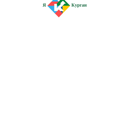
Я
Курган