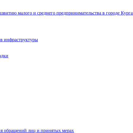
звитию малого и среднего предпринимательства в городе Курга
ов инфраструктуры
адки
ия обращений лиц и принятых мерах