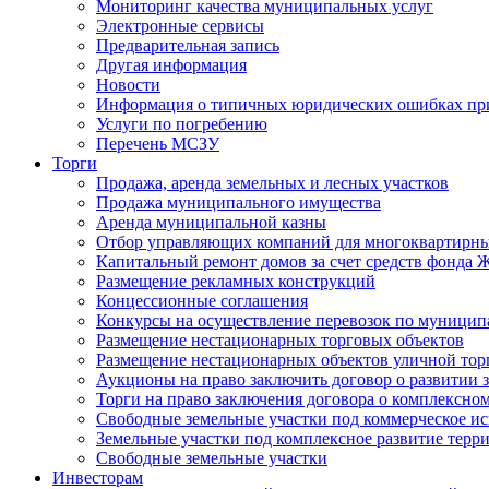
Мониторинг качества муниципальных услуг
Электронные сервисы
Предварительная запись
Другая информация
Новости
Информация о типичных юридических ошибках при
Услуги по погребению
Перечень МСЗУ
Торги
Продажа, аренда земельных и лесных участков
Продажа муниципального имущества
Аренда муниципальной казны
Отбор управляющих компаний для многоквартирн
Капитальный ремонт домов за счет средств фонда
Размещение рекламных конструкций
Концессионные соглашения
Конкурсы на осуществление перевозок по муници
Размещение нестационарных торговых объектов
Размещение нестационарных объектов уличной тор
Аукционы на право заключить договор о развитии 
Торги на право заключения договора о комплексно
Свободные земельные участки под коммерческое и
Земельные участки под комплексное развитие терр
Свободные земельные участки
Инвесторам