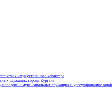
ательствах имущественного характера
ьных служащих города Кургана
у поведению муниципальных служащих и урегулированию конфл