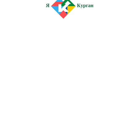
Я
Курган