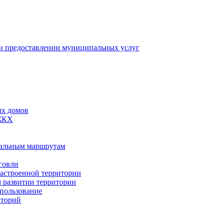
 предоставлении муниципальных услуг
ых домов
 ЖКХ
пальным маршрутам
говли
застроенной территории
м развитии территории
спользование
иторий