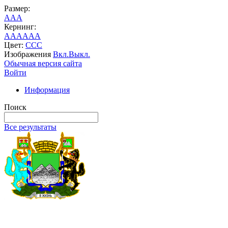
Размер:
A
A
A
Кернинг:
AA
AA
AA
Цвет:
C
C
C
Изображения
Вкл.
Выкл.
Обычная версия сайта
Войти
Информация
Поиск
Все результаты