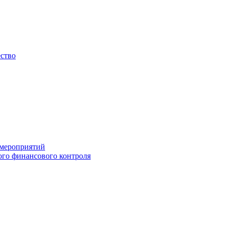
ество
 мероприятий
го финансового контроля