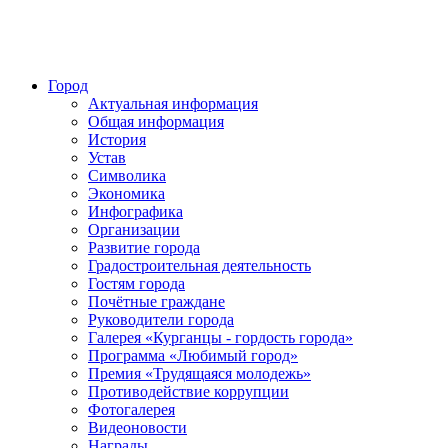
Город
Актуальная информация
Общая информация
История
Устав
Символика
Экономика
Инфографика
Организации
Развитие города
Градостроительная деятельность
Гостям города
Почётные граждане
Руководители города
Галерея «Курганцы - гордость города»
Программа «Любимый город»
Премия «Трудящаяся молодежь»
Противодействие коррупции
Фотогалерея
Видеоновости
Награды