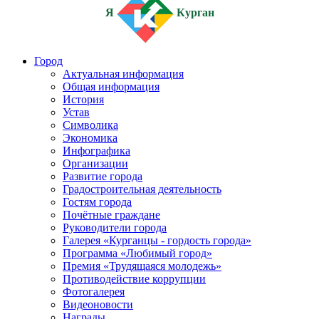
Я
Курган
Город
Актуальная информация
Общая информация
История
Устав
Символика
Экономика
Инфографика
Организации
Развитие города
Градостроительная деятельность
Гостям города
Почётные граждане
Руководители города
Галерея «Курганцы - гордость города»
Программа «Любимый город»
Премия «Трудящаяся молодежь»
Противодействие коррупции
Фотогалерея
Видеоновости
Награды