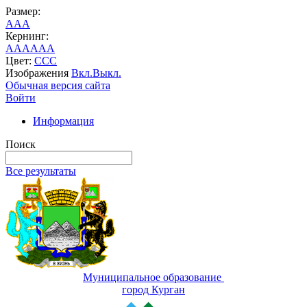
Размер:
A
A
A
Кернинг:
AA
AA
AA
Цвет:
C
C
C
Изображения
Вкл.
Выкл.
Обычная версия сайта
Войти
Информация
Поиск
Все результаты
Муниципальное образование
город Курган