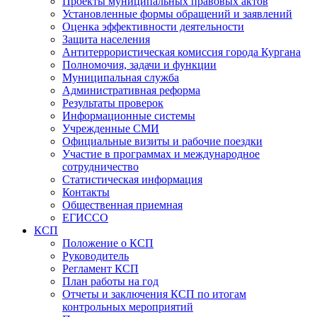
Проекты муниципальных правовых актов
Установленные формы обращений и заявлений
Оценка эффективности деятельности
Защита населения
Антитеррористическая комиссия города Кургана
Полномочия, задачи и функции
Муниципальная служба
Административная реформа
Результаты проверок
Информационные системы
Учрежденные СМИ
Официальные визиты и рабочие поездки
Участие в программах и международное
сотрудничество
Статистическая информация
Контакты
Общественная приемная
ЕГИССО
КСП
Положение о КСП
Руководитель
Регламент КСП
План работы на год
Отчеты и заключения КСП по итогам
контрольных мероприятий