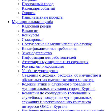
Прозрачный город
Календарь событий
Опросы
Инициативные проекты
Муниципальная служба
Кадровый резерв
Вакансии
Конкурсы
Стажировка
Поступление на муниципальную службу
Квалификационные требования
Законодательство
Информация для работодателей
Аттестация муниципальных служащих
Контактная информация
Учебные учреждения
Сведения о доходах, расходах, об имуществе и
обязательствах имущественного характера
Кодексы этики и служебного поведения
муниципальных служащих города Кургана
Комиссии по соблюдению требований к
служебному поведению муниципальных
служащих и урегулированию конфликта
интересов ОМС г. Кургана
Конфликт интересов на муниципальной службе