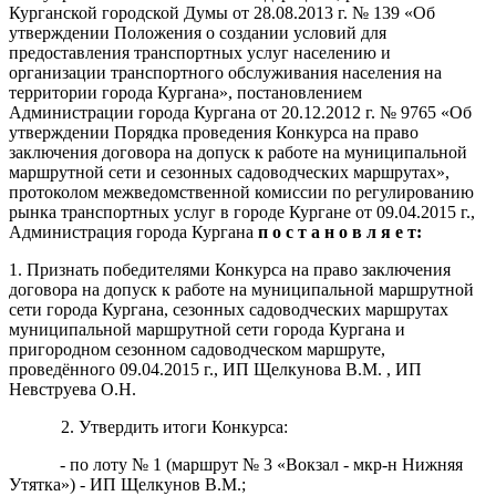
Курганской городской Думы от 28.08.2013 г. № 139 «Об
утверждении Положения о создании условий для
предоставления транспортных услуг населению и
организации транспортного обслуживания населения на
территории города Кургана», постановлением
Администрации города Кургана от 20.12.2012 г. № 9765 «Об
утверждении Порядка проведения Конкурса на право
заключения договора на допуск к работе на муниципальной
маршрутной сети и сезонных садоводческих маршрутах»,
протоколом межведомственной комиссии по регулированию
рынка транспортных услуг в городе Кургане от 09.04.2015 г.,
Администрация города Кургана
п о с т а н о в л я е т:
1. Признать победителями Конкурса на право заключения
договора на допуск к работе на муниципальной маршрутной
сети города Кургана, сезонных садоводческих маршрутах
муниципальной маршрутной сети города Кургана и
пригородном сезонном садоводческом маршруте,
проведённого 09.04.2015 г., ИП Щелкунова В.М. , ИП
Невструева О.Н.
2. Утвердить итоги Конкурса:
- по лоту № 1 (маршрут № 3 «Вокзал - мкр-н Нижняя
Утятка») - ИП Щелкунов В.М.;