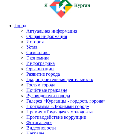
Я
Курган
Город
Актуальная информация
Общая информация
История
Устав
Символика
Экономика
Инфографика
Организации
Развитие города
Градостроительная деятельность
Гостям города
Почётные граждане
Руководители города
Галерея «Курганцы - гордость города»
Программа «Любимый город»
Премия «Трудящаяся молодежь»
Противодействие коррупции
Фотогалерея
Видеоновости
Награды