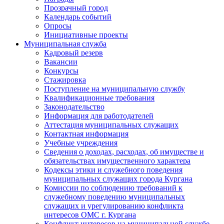
Прозрачный город
Календарь событий
Опросы
Инициативные проекты
Муниципальная служба
Кадровый резерв
Вакансии
Конкурсы
Стажировка
Поступление на муниципальную службу
Квалификационные требования
Законодательство
Информация для работодателей
Аттестация муниципальных служащих
Контактная информация
Учебные учреждения
Сведения о доходах, расходах, об имуществе и
обязательствах имущественного характера
Кодексы этики и служебного поведения
муниципальных служащих города Кургана
Комиссии по соблюдению требований к
служебному поведению муниципальных
служащих и урегулированию конфликта
интересов ОМС г. Кургана
Конфликт интересов на муниципальной службе