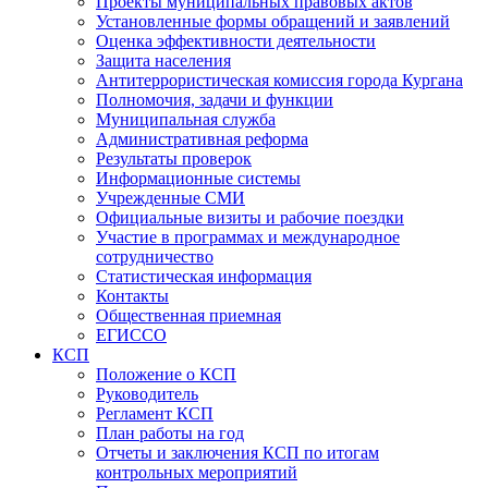
Проекты муниципальных правовых актов
Установленные формы обращений и заявлений
Оценка эффективности деятельности
Защита населения
Антитеррористическая комиссия города Кургана
Полномочия, задачи и функции
Муниципальная служба
Административная реформа
Результаты проверок
Информационные системы
Учрежденные СМИ
Официальные визиты и рабочие поездки
Участие в программах и международное
сотрудничество
Статистическая информация
Контакты
Общественная приемная
ЕГИССО
КСП
Положение о КСП
Руководитель
Регламент КСП
План работы на год
Отчеты и заключения КСП по итогам
контрольных мероприятий