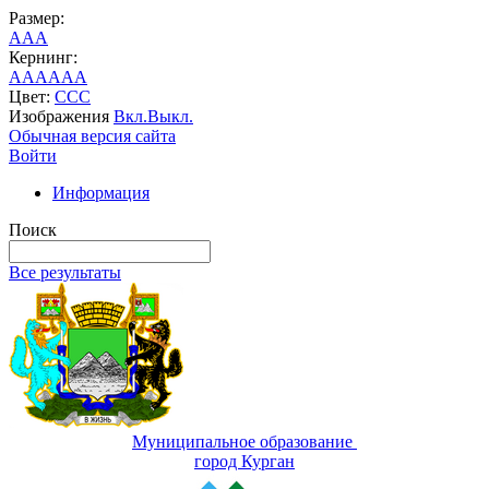
Размер:
A
A
A
Кернинг:
AA
AA
AA
Цвет:
C
C
C
Изображения
Вкл.
Выкл.
Обычная версия сайта
Войти
Информация
Поиск
Все результаты
Муниципальное образование
город Курган