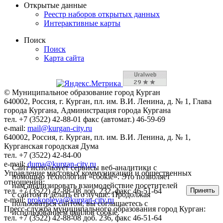
Открытые данные
Реестр наборов открытых данных
Интерактивные карты
Поиск
Поиск
Карта сайта
© Муниципальное образование город Курган
640002, Россия, г. Курган, пл. им. В.И. Ленина, д. № 1, Глава
города Кургана, Администрация города Кургана
тел. +7 (3522) 42-88-01 факс (автомат.) 46-59-69
e-mail:
mail@kurgan-city.ru
640002, Россия, г. Курган, пл. им. В.И. Ленина, д. № 1,
Курганская городская Дума
тел. +7 (3522) 42-84-00
e-mail:
duma@kurgan-city.ru
Сайт использует сервисы веб-аналитики с
Управление массовых коммуникаций и общественных
помощью технологии «cookie». Это позволяет
отношений:
нам анализировать взаимодействие посетителей
Принять
тел. +7 (3522) 42-88-08 доб. 232, факс 46-51-64
с сайтом и делать его лучше. Продолжая
e-mail:
prokopieva@kurgan-city.ru
пользоваться сайтом, вы соглашаетесь с
Пресс-служба муниципального образования город Курган:
использованием файлов cookie.
тел. +7 (3522) 42-88-08 доб. 236, факс 46-51-64