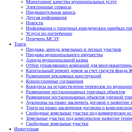
Мониторинг качества муниципальных услуг
Электронные сервисы
Предварительная запись
Другая информация
Новости
Информация о типичных юридических ошибках при
Услуги по погребению
Перечень МСЗУ
Торги
Продажа, аренда земельных и лесных участков
Продажа муниципального имущества
Аренда муниципальной казны
Отбор управляющих компаний для многоквартирн
Капитальный ремонт домов за счет средств фонда
Размещение рекламных конструкций
Концессионные соглашения
Конкурсы на осуществление перевозок по муници
Размещение нестационарных торговых объектов
Размещение нестационарных объектов уличной тор
Аукционы на право заключить договор о развитии 
Торги на право заключения договора о комплексно
Свободные земельные участки под коммерческое и
Земельные участки под комплексное развитие терр
Свободные земельные участки
Инвесторам