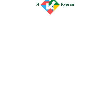
Я
Курган