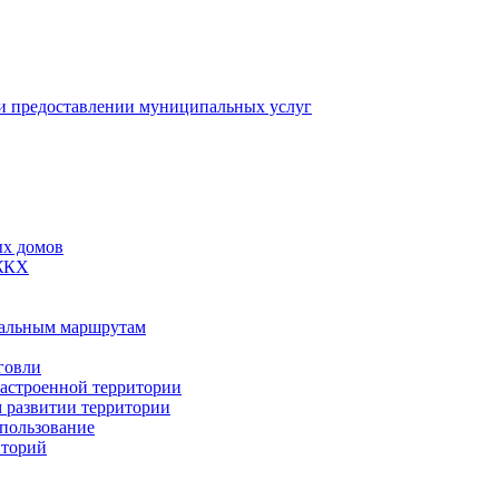
 предоставлении муниципальных услуг
ых домов
 ЖКХ
пальным маршрутам
говли
застроенной территории
м развитии территории
спользование
иторий