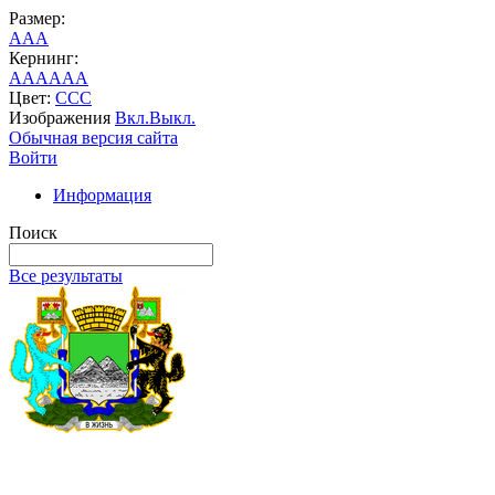
Размер:
A
A
A
Кернинг:
AA
AA
AA
Цвет:
C
C
C
Изображения
Вкл.
Выкл.
Обычная версия сайта
Войти
Информация
Поиск
Все результаты