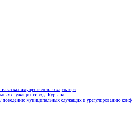
ательствах имущественного характера
ьных служащих города Кургана
у поведению муниципальных служащих и урегулированию конфл