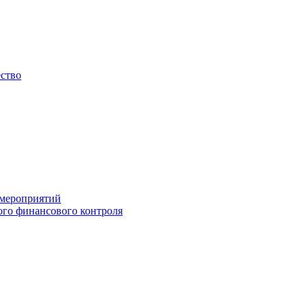
ество
 мероприятий
го финансового контроля