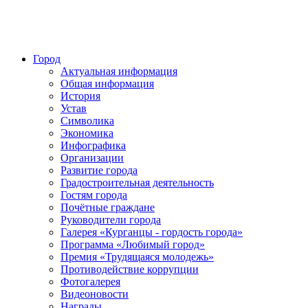
Город
Актуальная информация
Общая информация
История
Устав
Символика
Экономика
Инфографика
Организации
Развитие города
Градостроительная деятельность
Гостям города
Почётные граждане
Руководители города
Галерея «Курганцы - гордость города»
Программа «Любимый город»
Премия «Трудящаяся молодежь»
Противодействие коррупции
Фотогалерея
Видеоновости
Награды