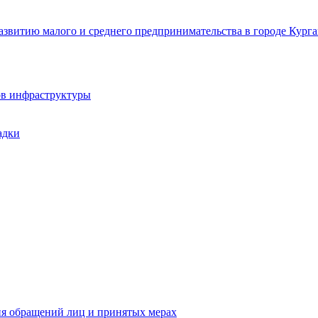
звитию малого и среднего предпринимательства в городе Курга
ов инфраструктуры
адки
ия обращений лиц и принятых мерах