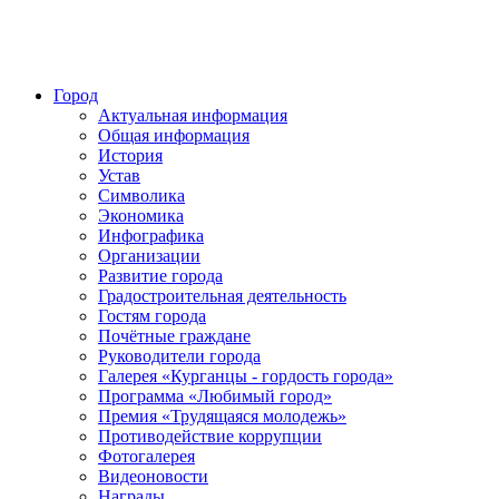
Город
Актуальная информация
Общая информация
История
Устав
Символика
Экономика
Инфографика
Организации
Развитие города
Градостроительная деятельность
Гостям города
Почётные граждане
Руководители города
Галерея «Курганцы - гордость города»
Программа «Любимый город»
Премия «Трудящаяся молодежь»
Противодействие коррупции
Фотогалерея
Видеоновости
Награды