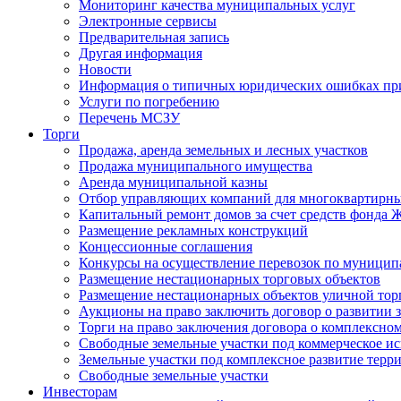
Мониторинг качества муниципальных услуг
Электронные сервисы
Предварительная запись
Другая информация
Новости
Информация о типичных юридических ошибках при
Услуги по погребению
Перечень МСЗУ
Торги
Продажа, аренда земельных и лесных участков
Продажа муниципального имущества
Аренда муниципальной казны
Отбор управляющих компаний для многоквартирн
Капитальный ремонт домов за счет средств фонда
Размещение рекламных конструкций
Концессионные соглашения
Конкурсы на осуществление перевозок по муници
Размещение нестационарных торговых объектов
Размещение нестационарных объектов уличной тор
Аукционы на право заключить договор о развитии 
Торги на право заключения договора о комплексно
Свободные земельные участки под коммерческое и
Земельные участки под комплексное развитие терр
Свободные земельные участки
Инвесторам