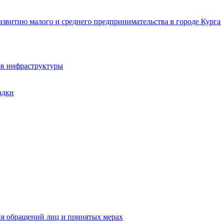
звитию малого и среднего предпринимательства в городе Курга
ов инфраструктуры
адки
ия обращений лиц и принятых мерах