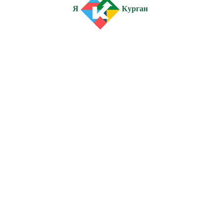
Я
Курган