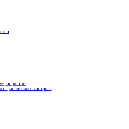
ество
 мероприятий
го финансового контроля