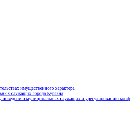
ательствах имущественного характера
ьных служащих города Кургана
у поведению муниципальных служащих и урегулированию конфл