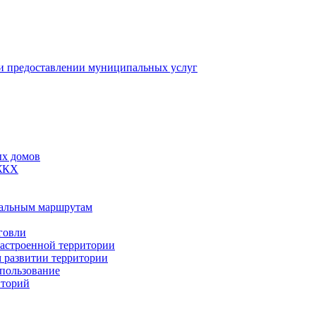
 предоставлении муниципальных услуг
ых домов
 ЖКХ
пальным маршрутам
говли
застроенной территории
м развитии территории
спользование
иторий