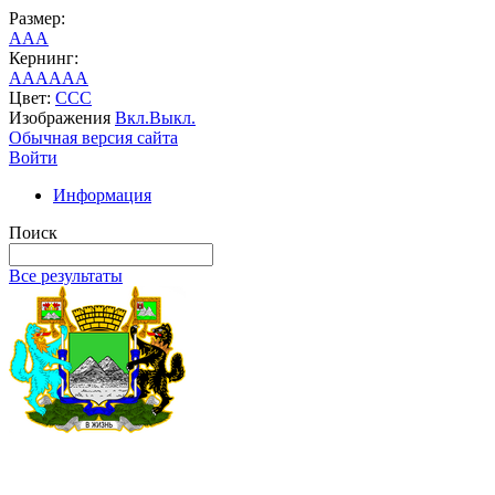
Размер:
A
A
A
Кернинг:
AA
AA
AA
Цвет:
C
C
C
Изображения
Вкл.
Выкл.
Обычная версия сайта
Войти
Информация
Поиск
Все результаты