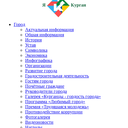
Я
Курган
Город
Актуальная информация
Общая информация
История
Устав
Символика
Экономика
Инфографика
Организации
Развитие города
Градостроительная деятельность
Гостям города
Почётные граждане
Руководители города
Галерея «Курганцы - гордость города»
Программа «Любимый город»
Премия «Трудящаяся молодежь»
Противодействие коррупции
Фотогалерея
Видеоновости
Награды