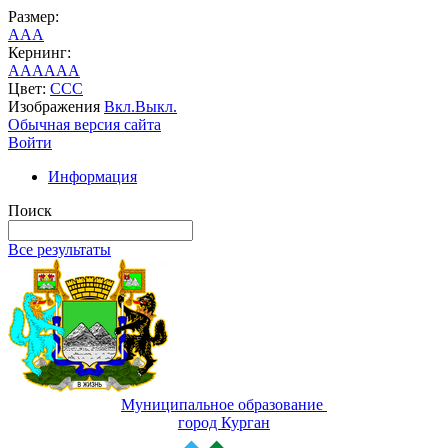
Размер:
A
A
A
Кернинг:
AA
AA
AA
Цвет:
C
C
C
Изображения
Вкл.
Выкл.
Обычная версия сайта
Войти
Информация
Поиск
Все результаты
Муниципальное образование
город Курган