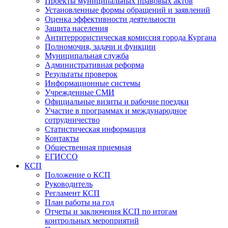
Проекты муниципальных правовых актов
Установленные формы обращений и заявлений
Оценка эффективности деятельности
Защита населения
Антитеррористическая комиссия города Кургана
Полномочия, задачи и функции
Муниципальная служба
Административная реформа
Результаты проверок
Информационные системы
Учрежденные СМИ
Официальные визиты и рабочие поездки
Участие в программах и международное
сотрудничество
Статистическая информация
Контакты
Общественная приемная
ЕГИССО
КСП
Положение о КСП
Руководитель
Регламент КСП
План работы на год
Отчеты и заключения КСП по итогам
контрольных мероприятий