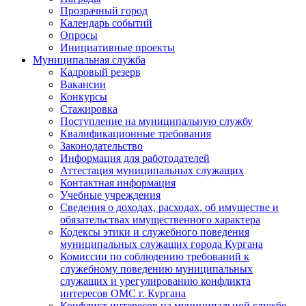
Прозрачный город
Календарь событий
Опросы
Инициативные проекты
Муниципальная служба
Кадровый резерв
Вакансии
Конкурсы
Стажировка
Поступление на муниципальную службу
Квалификационные требования
Законодательство
Информация для работодателей
Аттестация муниципальных служащих
Контактная информация
Учебные учреждения
Сведения о доходах, расходах, об имуществе и
обязательствах имущественного характера
Кодексы этики и служебного поведения
муниципальных служащих города Кургана
Комиссии по соблюдению требований к
служебному поведению муниципальных
служащих и урегулированию конфликта
интересов ОМС г. Кургана
Конфликт интересов на муниципальной службе